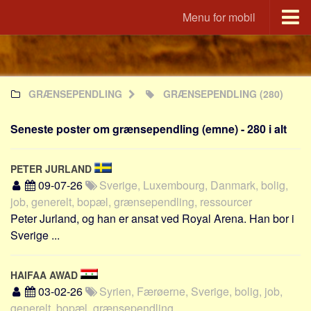
Menu for mobil
Portal
Udvandrerne.dk
GRÆNSEPENDLING
GRÆNSEPENDLING
(280)
Utvandrerne.no
Utvandrarna.se
Seneste poster om grænsependling (emne) - 280 i alt
Tyskland.dk
England.dk
PETER JURLAND
Rusland.dk
09-07-26
Sverige, Luxembourg, Danmark, bolig,
job, generelt, bopæl, grænsependling, ressourcer
JLKM.dk
Peter Jurland, og han er ansat ved Royal Arena. Han bor i
Lande
Sverige ...
Tyrkiet
Spanien
HAIFAA AWAD
03-02-26
Syrien, Færøerne, Sverige, bolig, job,
Frankrig
generelt, bopæl, grænsependling