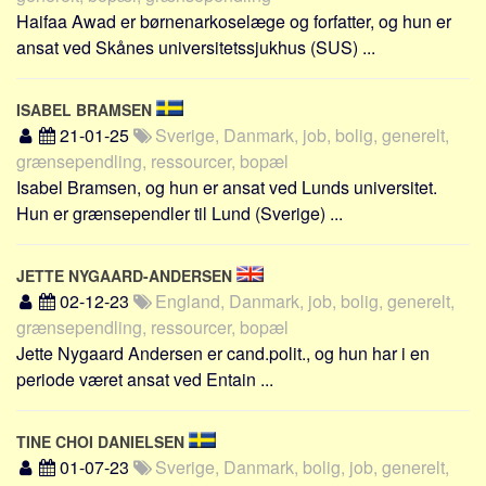
Sverige
Haifaa Awad er børnenarkoselæge og forfatter, og hun er
Norge
ansat ved Skånes universitetssjukhus (SUS) ...
Thailand
ISABEL BRAMSEN
Italien
21-01-25
Sverige, Danmark, job, bolig, generelt,
Grækenland
grænsependling, ressourcer, bopæl
USA
Isabel Bramsen, og hun er ansat ved Lunds universitet.
Hun er grænsependler til Lund (Sverige) ...
Alle
Nøgleord
JETTE NYGAARD-ANDERSEN
Bolig
02-12-23
England, Danmark, job, bolig, generelt,
Job
grænsependling, ressourcer, bopæl
Jette Nygaard Andersen er cand.polit., og hun har i en
Virksomhed
periode været ansat ved Entain ...
Investering
Pension og opsparing
TINE CHOI DANIELSEN
Forbrug
01-07-23
Sverige, Danmark, bolig, job, generelt,