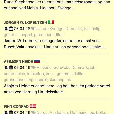
Rune Stephansen er international markedsøkonom, og han
er ansat ved Nobia. Han bor i Sverige ...
JØRGEN W. LORENTZEN
26-04-16
Italien, Sverige, Danmark, job, bolig,
generelt, bopæl, grænsependling
Jørgen W. Lorentzen er ingeniør, og han er ansat ved
Busch Vakuumteknik. Han har i en periode boet i Italien ...
ASBJØRN HEIDE
09-04-16
Rusland, Schweiz, Danmark, job,
uddannelse, forskning, bolig, generelt, deltid,
grænsependling, bopæl, studieophold
Asbjørn Heide er cand.merc., og han har i en periode været
ansat ved Herning Handelsskole ...
FINN CONRAD
07-04-16
Norge, Australien, Danmark, job, bolig,