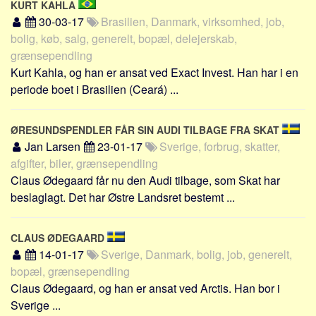
KURT KAHLA
30-03-17
Brasilien, Danmark, virksomhed, job,
bolig, køb, salg, generelt, bopæl, delejerskab,
grænsependling
Kurt Kahla, og han er ansat ved Exact Invest. Han har i en
periode boet i Brasilien (Ceará) ...
ØRESUNDSPENDLER FÅR SIN AUDI TILBAGE FRA SKAT
Jan Larsen
23-01-17
Sverige, forbrug, skatter,
afgifter, biler, grænsependling
Claus Ødegaard får nu den Audi tilbage, som Skat har
beslaglagt. Det har Østre Landsret bestemt ...
CLAUS ØDEGAARD
14-01-17
Sverige, Danmark, bolig, job, generelt,
bopæl, grænsependling
Claus Ødegaard, og han er ansat ved Arctis. Han bor i
Sverige ...