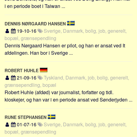
i en periode boet i Taiwan ...
DENNIS NØRGAARD HANSEN
19-10-16
Sverige, Danmark, bolig, job, generelt,
bopæl, grænsependling
Dennis Nørgaard Hansen er pilot, og han er ansat ved It
afdelingen. Han bor i Sverige ...
ROBERT HUHLE
21-09-16
Tyskland, Danmark, job, bolig, generelt,
grænsependling, bopæl
Robert Huhle (afdød) var journalist, forfatter og tidl.
kioskejer, og han var i en periode ansat ved Sønderjyden ...
RUNE STEPHANSEN
01-07-16
Sverige, Danmark, bolig, job, generelt,
bopæl, grænsependling