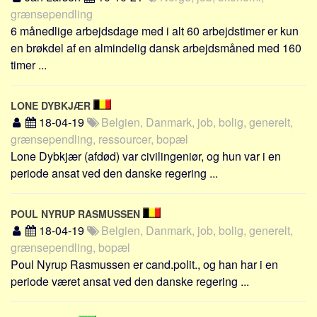
grænsependling
6 månedlige arbejdsdage med i alt 60 arbejdstimer er kun
en brøkdel af en almindelig dansk arbejdsmåned med 160
timer ...
LONE DYBKJÆR
18-04-19
Belgien, Danmark, job, bolig, generelt,
grænsependling, ressourcer, bopæl
Lone Dybkjær (afdød) var civilingeniør, og hun var i en
periode ansat ved den danske regering ...
POUL NYRUP RASMUSSEN
18-04-19
Belgien, Danmark, job, bolig, generelt,
grænsependling, bopæl
Poul Nyrup Rasmussen er cand.polit., og han har i en
periode været ansat ved den danske regering ...