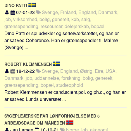
Skribenter
DINO PATTI
07-01-23
Sverige, Finland, England, Danmark,
Personer
job, virksomhed, bolig, generelt, køb, salg,
Steder
grænsependling, ressourcer, delejerskab, bopæl
Kilder
Dino Patti er spiludvikler og serieiværksætter, og han er
ansat ved Coherence. Han er grænsependler til Malmø
Om
(Sverige) ...
Webstedet
Forhistorien
ROBERT KLEMMENSEN
Redigering
18-12-22
Sverige, England, Østrig, Eire, USA,
Danmark, job, uddannelse, forskning, bolig, generelt,
Tekstannoncer
grænsependling, bopæl, studieophold
Bannere
Robert Klemmensen er cand.scient.pol. og ph.d., og han er
Hjælp
ansat ved Lunds universitet ...
SYGEPLEJERSKE FÅR LØNFORHØJELSE MED 6
ARBEJDSDAGE OM MÅNEDEN
Jan Larsen
10-10-21
Norge, job, økonomi,