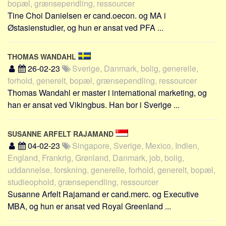
bopæl, grænsependling, ressourcer
Social sikring og sundhed
Tine Choi Danielsen er cand.oecon. og MA i
Transport
Østasienstudier, og hun er ansat ved PFA ...
Alle
Aspekter
THOMAS WANDAHL
26-02-23
Sverige, Danmark, bolig, generelle,
Køb og salg
forhold, generelt, bopæl, grænsependling, ressourcer
Økonomi
Thomas Wandahl er master i international marketing, og
Jura og regler
han er ansat ved Vikingbus. Han bor i Sverige ...
Skatter og afgifter
Statistik
SUSANNE ARFELT RAJAMAND
04-02-23
Singapore, Sverige, Mexico, Indien,
Praktisk
England, Frankrig, Grønland, Danmark, job, bolig,
Alle
uddannelse, forskning, generelle, forhold, generelt, bopæl,
studieophold, grænsependling, ressourcer
Meta
Susanne Arfelt Rajamand er cand.merc. og Executive
Dokumenttyper
MBA, og hun er ansat ved Royal Greenland ...
Emner