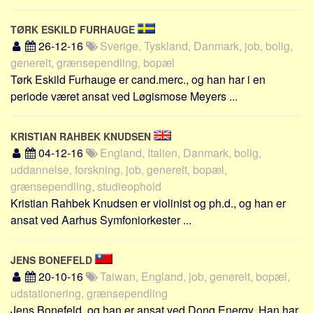
TØRK ESKILD FURHAUGE
26-12-16
Sverige, Tyskland, Danmark, job, bolig,
generelt, grænsependling, bopæl
Tørk Eskild Furhauge er cand.merc., og han har i en
periode været ansat ved Løgismose Meyers ...
KRISTIAN RAHBEK KNUDSEN
04-12-16
England, Italien, Danmark, bolig,
uddannelse, forskning, job, generelt, bopæl,
grænsependling, studieophold
Kristian Rahbek Knudsen er violinist og ph.d., og han er
ansat ved Aarhus Symfoniorkester ...
JENS BONEFELD
20-10-16
Taiwan, England, job, generelt, bopæl,
udstationering, grænsependling
Jens Bonefeld, og han er ansat ved Dong Energy. Han har