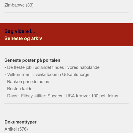
Zimbabwe
(33)
Søg videre i...
Seneste og arkiv
Seneste poster på portalen
-
De fleste job i udlandet findes i vores nabolande
-
Velkommen til vækstboom i Udkantsnorge
-
Banken grinede ad os
-
Boston kalder
-
Dansk Fitbay-stifter: Succes i USA kræver 100 pct. fokus
Dokumenttyper
Artikel
(576)