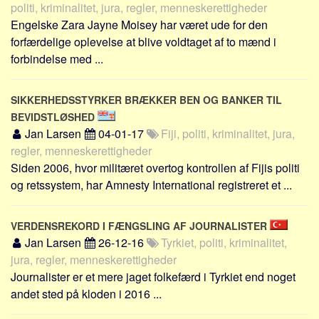
politi, kriminalitet, jura, regler, menneskerettigheder
Engelske Zara Jayne Moisey har været ude for den
forfærdelige oplevelse at blive voldtaget af to mænd i
forbindelse med ...
SIKKERHEDSSTYRKER BRÆKKER BEN OG BANKER TIL
BEVIDSTLØSHED
Jan Larsen
04-01-17
Fiji, politi, kriminalitet, jura,
regler, menneskerettigheder
Siden 2006, hvor militæret overtog kontrollen af Fijis politi
og retssystem, har Amnesty International registreret et ...
VERDENSREKORD I FÆNGSLING AF JOURNALISTER
Jan Larsen
26-12-16
Tyrkiet, politi, kriminalitet,
jura, regler, menneskerettigheder
Journalister er et mere jaget folkefærd i Tyrkiet end noget
andet sted på kloden i 2016 ...