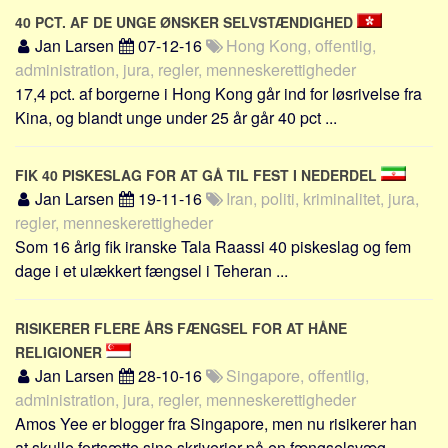
40 PCT. AF DE UNGE ØNSKER SELVSTÆNDIGHED
Jan Larsen
07-12-16
Hong Kong, offentlig,
administration, jura, regler, menneskerettigheder
17,4 pct. af borgerne i Hong Kong går ind for løsrivelse fra
Kina, og blandt unge under 25 år går 40 pct ...
FIK 40 PISKESLAG FOR AT GÅ TIL FEST I NEDERDEL
Jan Larsen
19-11-16
Iran, politi, kriminalitet, jura,
regler, menneskerettigheder
Som 16 årig fik iranske Tala Raassi 40 piskeslag og fem
dage i et ulækkert fængsel i Teheran ...
RISIKERER FLERE ÅRS FÆNGSEL FOR AT HÅNE
RELIGIONER
Jan Larsen
28-10-16
Singapore, offentlig,
administration, jura, regler, menneskerettigheder
Amos Yee er blogger fra Singapore, men nu risikerer han
at skulle fortsætte sine skriverier på en fængselsvæg ...