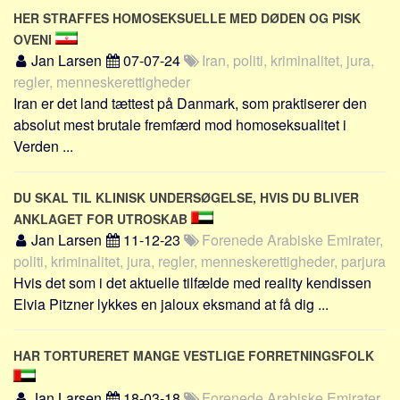
Sverige
HER STRAFFES HOMOSEKSUELLE MED DØDEN OG PISK
Norge
OVENI
Jan Larsen
07-07-24
Iran, politi, kriminalitet, jura,
Thailand
regler, menneskerettigheder
Italien
Iran er det land tættest på Danmark, som praktiserer den
Grækenland
absolut mest brutale fremfærd mod homoseksualitet i
Verden ...
USA
Alle
DU SKAL TIL KLINISK UNDERSØGELSE, HVIS DU BLIVER
Nøgleord
ANKLAGET FOR UTROSKAB
Bolig
Jan Larsen
11-12-23
Forenede Arabiske Emirater,
politi, kriminalitet, jura, regler, menneskerettigheder, parjura
Job
Hvis det som i det aktuelle tilfælde med reality kendissen
Virksomhed
Elvia Pitzner lykkes en jaloux eksmand at få dig ...
Investering
Pension og opsparing
HAR TORTURERET MANGE VESTLIGE FORRETNINGSFOLK
Forbrug
Jan Larsen
18-03-18
Forenede Arabiske Emirater,