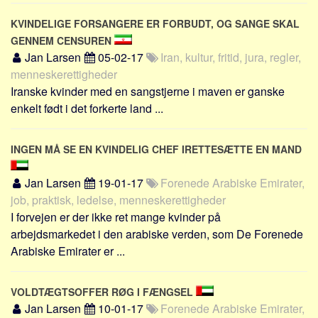
Skribenter
KVINDELIGE FORSANGERE ER FORBUDT, OG SANGE SKAL
Personer
GENNEM CENSUREN
Steder
Jan Larsen
05-02-17
Iran, kultur, fritid, jura, regler,
menneskerettigheder
Kilder
Iranske kvinder med en sangstjerne i maven er ganske
Om
enkelt født i det forkerte land ...
Webstedet
Forhistorien
INGEN MÅ SE EN KVINDELIG CHEF IRETTESÆTTE EN MAND
Redigering
Jan Larsen
19-01-17
Forenede Arabiske Emirater,
Tekstannoncer
job, praktisk, ledelse, menneskerettigheder
Bannere
I forvejen er der ikke ret mange kvinder på
arbejdsmarkedet i den arabiske verden, som De Forenede
Hjælp
Arabiske Emirater er ...
VOLDTÆGTSOFFER RØG I FÆNGSEL
Jan Larsen
10-01-17
Forenede Arabiske Emirater,