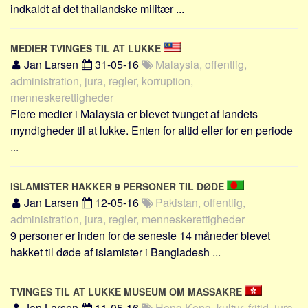
indkaldt af det thailandske militær ...
MEDIER TVINGES TIL AT LUKKE
Jan Larsen
31-05-16
Malaysia, offentlig,
administration, jura, regler, korruption,
menneskerettigheder
Flere medier i Malaysia er blevet tvunget af landets
myndigheder til at lukke. Enten for altid eller for en periode
...
ISLAMISTER HAKKER 9 PERSONER TIL DØDE
Jan Larsen
12-05-16
Pakistan, offentlig,
administration, jura, regler, menneskerettigheder
9 personer er inden for de seneste 14 måneder blevet
hakket til døde af islamister i Bangladesh ...
TVINGES TIL AT LUKKE MUSEUM OM MASSAKRE
Jan Larsen
11-05-16
Hong Kong, kultur, fritid, jura,