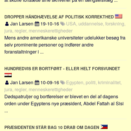
DROPPER HÅNDHÆVELSE AF POLITISK KORREKTHED
Jan Larsen
19-10-16
USA, uddannelse, forskning,
jura, regler, menneskerettigheder
Mens andre amerikanske universiteter udelukker besøg fra
selv prominente personer og indfører andre
foranstaltninger i ...
HUNDREDVIS ER BORTFØRT - ELLER HELT FORSVUNDET
Jan Larsen
10-09-16
Egypten, politi, kriminalitet,
jura, regler, menneskerettigheder
Dødspatruljer og bortførelser er blevet en del af dagens
orden under Egyptens nye præsident, Abdel Fattah al Sisi
...
PRÆSIDENTEN STÅR BAG 10 DRAB OM DAGEN