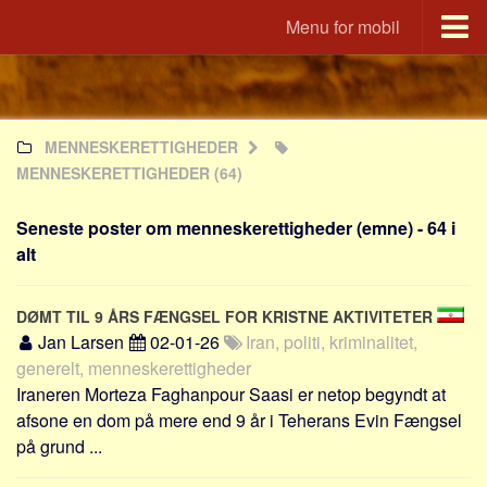
Menu for mobil
Portal
Udvandrerne.dk
MENNESKERETTIGHEDER
Utvandrerne.no
MENNESKERETTIGHEDER
(64)
Utvandrarna.se
Tyskland.dk
Seneste poster om menneskerettigheder (emne) - 64 i
England.dk
alt
Rusland.dk
DØMT TIL 9 ÅRS FÆNGSEL FOR KRISTNE AKTIVITETER
JLKM.dk
Jan Larsen
02-01-26
Iran, politi, kriminalitet,
Lande
generelt, menneskerettigheder
Iraneren Morteza Faghanpour Saasi er netop begyndt at
Tyrkiet
afsone en dom på mere end 9 år i Teherans Evin Fængsel
Spanien
på grund ...
Frankrig