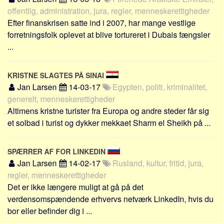
Social sikring og sundhed
offentlig, administration, jura, regler, menneskerettigheder
Transport
Efter finanskrisen satte ind i 2007, har mange vestlige
Alle
forretningsfolk oplevet at blive tortureret i Dubais fængsler
...
Aspekter
Køb og salg
KRISTNE SLAGTES PÅ SINAI
Økonomi
Jan Larsen
14-03-17
Egypten, politi, kriminalitet,
generelt, menneskerettigheder
Jura og regler
Altimens kristne turister fra Europa og andre steder får sig
Skatter og afgifter
et solbad i turist og dykker mekkaet Sharm el Sheikh på ...
Statistik
Praktisk
SPÆRRER AF FOR LINKEDIN
Alle
Jan Larsen
14-02-17
Rusland, kultur, fritid, jura,
regler, menneskerettigheder
Meta
Det er ikke længere muligt at gå på det
Dokumenttyper
verdensomspændende erhvervs netværk LinkedIn, hvis du
bor eller befinder dig i ...
Emner