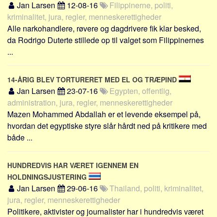
Jan Larsen
12-08-16
Filippinerne, politi,
kriminalitet, jura, regler, menneskerettigheder
Alle narkohandlere, røvere og dagdrivere fik klar besked,
da Rodrigo Duterte stillede op til valget som Filippinernes
...
14-ÅRIG BLEV TORTURERET MED EL OG TRÆPIND
Jan Larsen
23-07-16
Egypten, offentlig,
administration, jura, regler, menneskerettigheder
Mazen Mohammed Abdallah er et levende eksempel på,
hvordan det egyptiske styre slår hårdt ned på kritikere med
både ...
HUNDREDVIS HAR VÆRET IGENNEM EN
HOLDNINGSJUSTERING
Jan Larsen
29-06-16
Thailand, politi, kriminalitet,
jura, regler, menneskerettigheder
Politikere, aktivister og journalister har i hundredvis været