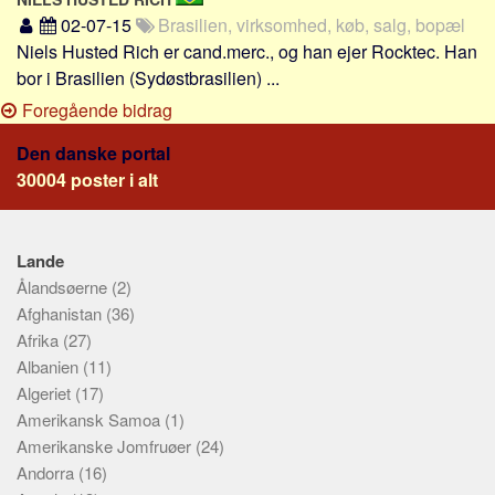
02-07-15
Brasilien, virksomhed, køb, salg, bopæl
Niels Husted Rich er cand.merc., og han ejer Rocktec. Han
bor i Brasilien (Sydøstbrasilien) ...
Foregående bidrag
Den danske portal
30004 poster i alt
Lande
Ålandsøerne
(2)
Afghanistan
(36)
Afrika
(27)
Albanien
(11)
Algeriet
(17)
Amerikansk Samoa
(1)
Amerikanske Jomfruøer
(24)
Andorra
(16)