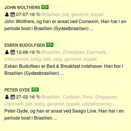
JOHN WOLTHERS
07-07-16
Brasilien, job, generelt, bopæl
John Wolthers, og han er ansat ved Comexim. Han har i en
periode boet i Brasilien (Sydøstbrasilien) ...
ESBEN BUDOLFSEN
12-06-16
Brasilien, Zimbabwe, Danmark,
virksomhed, bolig, køb, salg, generelt, bopæl
Esben Budolfsen er Bed & Breakfast indehaver. Han bor i
Brasilien (Sydøstbrasilien) ...
PETER GYDE
27-02-16
Brasilien, Caribien, Peru, Singapore,
Danmark, job, bolig, generelt, bopæl, udstationering
Peter Gyde, og han er ansat ved Seago Line. Han har i en
periode boet i Brasilien ...