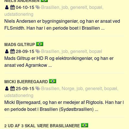
NIELS ANDERSEN
04-10-15
Brasilien, job, generelt, bopæl,
udstationering
Niels Andersen er bygningsingeniør, og han er ansat ved
FLSmidth. Han har i en periode boet i Brasilien ...
MADS GILTRUP
28-09-15
Brasilien, job, generelt, bopæl
Mads Giltrup er HD R og elektronikingeniør, og han er
ansat ved Agramkow ...
MICKI BJERREGAARD
25-09-15
Brasilien, Norge, job, generelt, bopæl,
udstationering
Micki Bjerregaard, og han er medejer af Rigtools. Han har i
en periode boet i Brasilien (Sydøstbrasilien) ...
2 UD AF 3 SKAL VÆRE BRASILIANERE