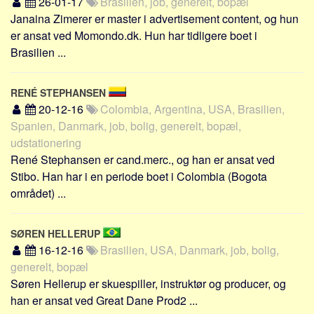
26-01-17
Brasilien, job, generelt, bopæl
Janaina Zimerer er master i advertisement content, og hun
er ansat ved Momondo.dk. Hun har tidligere boet i
Brasilien ...
RENÉ STEPHANSEN
20-12-16
Colombia, Argentina, USA, Brasilien,
Spanien, Danmark, job, bolig, generelt, bopæl,
udstationering
René Stephansen er cand.merc., og han er ansat ved
Stibo. Han har i en periode boet i Colombia (Bogota
området) ...
SØREN HELLERUP
16-12-16
Brasilien, USA, Danmark, job, bolig,
generelt, bopæl
Søren Hellerup er skuespiller, instruktør og producer, og
han er ansat ved Great Dane Prod2 ...