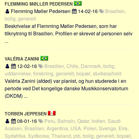
FLEMMING MØLLER PEDERSEN
Flemming Møller Pedersen
14-02-16
Brasilien,
bolig, generelt
Beskrivelse af Flemming Møller Pedersen, som har
tilknytning til Brasilien. Profilen er skrevet af personen selv
...
VALÉRIA ZANINI
12-02-16
Brasilien, Chile, Danmark, bolig,
uddannelse, forskning, generelt, bopæl, studieophold
Valéria Zanini (afdød) var pianist, og hun studerede i en
periode ved Det kongelige danske Musikkonservatorium
(DKDM) ...
TORBEN JEPPESEN
08-01-16
Peru, Bahrain, Qatar, Indien, Saudi
Arabien, Brasilien, Argentina, USA, Polen, Sverige, Eire,
Sydafrika, Sydkorea, Thailand, job, bolig, generelt, bopæl,