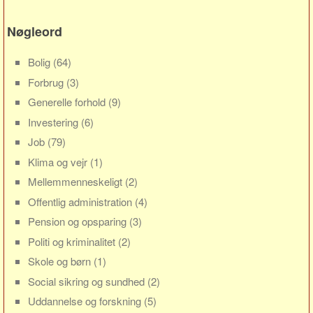
Sverige
Norge
Nøgleord
Thailand
Bolig
(64)
Italien
Forbrug
(3)
Grækenland
Generelle forhold
(9)
USA
Investering
(6)
Alle
Job
(79)
Nøgleord
Klima og vejr
(1)
Mellemmenneskeligt
(2)
Bolig
Offentlig administration
(4)
Job
Pension og opsparing
(3)
Virksomhed
Politi og kriminalitet
(2)
Investering
Skole og børn
(1)
Pension og opsparing
Social sikring og sundhed
(2)
Forbrug
Uddannelse og forskning
(5)