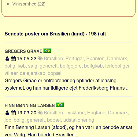
Social sikring og sundhed
Virksomhed
(22)
Transport
Alle
Aspekter
Seneste poster om Brasilien (land) - 198 i alt
Køb og salg
GREGERS GRAAE
Økonomi
15-05-22
Brasilien, Portugal, Spanien, Danmark,
Jura og regler
bolig, køb, salg, generelt, boligejere, boligkøb, ferieboliger,
Skatter og afgifter
villaer, delejerskab, bopæl
Gregers Graae er entreprenør og opfinder af leasing
Statistik
systemet, og han har tidligere ejet Frederiksberg Finans ...
Praktisk
Alle
FINN BØNNING LARSEN
Meta
19-03-20
Brasilien, Tyskland, England, Danmark,
job, bolig, generelt, bopæl, udstationering
Dokumenttyper
Finn Bønning Larsen (afdød), og han var i en periode ansat
Emner
ved Varig. Han boede i Brasilien ...