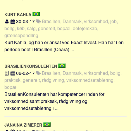
Skribenter
Personer
KURT KAHLA
30-03-17
Brasilien, Danmark, virksomhed, job,
Steder
bolig, køb, salg, generelt, bopæl, delejerskab,
Kilder
grænsependling
Om
Kurt Kahla, og han er ansat ved Exact Invest. Han har i en
periode boet i Brasilien (Ceará) ...
Webstedet
Forhistorien
BRASILIENKONSULENTEN
Redigering
06-02-17
Brasilien, Danmark, virksomhed, bolig,
Tekstannoncer
praktisk, generelt, rådgivning, virksomhedsetablering,
bopæl
Bannere
BrasilienKonsulenten har kompetencer inden for
Hjælp
virksomhed samt praktisk, rådgivning og
virksomhedsetablering i ...
JANAINA ZIMERER