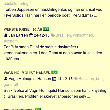
udstationering
Torben Jeppesen er maskiningeniør, og han er ansat ved
Five Solios. Han har i en periode boet i Peru (Lima) ...
VÆRSTE KRISE I 80 ÅR
Jan Larsen
24-12-15
Brasilien, virksomhed,
økonomi
For få år siden En af de største drivkræfter i
verdensøkonomien. I dag Ramt af den største krise siden
1930erne ...
VAGN HOLMQUIST HANSEN
Vagn Holmquist Hansen
14-12-15
Brasilien, bolig,
generelt
Beskrivelse af Vagn Holmquist Hansen, som har tilknytning
til Brasilien. Profilen er skrevet af personen selv ...