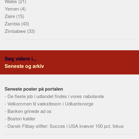
Wales
(21)
Yemen
(4)
Zaire
(15)
Zambia
(43)
Zimbabwe
(33)
Søg videre i...
Seneste og arkiv
Seneste poster på portalen
-
De fleste job i udlandet findes i vores nabolande
-
Velkommen til vækstboom i Udkantsnorge
-
Banken grinede ad os
-
Boston kalder
-
Dansk Fitbay-stifter: Succes i USA kræver 100 pct. fokus