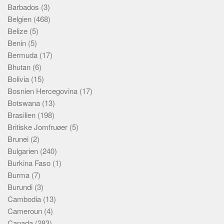
Skribenter
Barbados
(3)
Belgien
(468)
Personer
Belize
(5)
Steder
Benin
(5)
Kilder
Bermuda
(17)
Bhutan
(6)
Om
Bolivia
(15)
Webstedet
Bosnien Hercegovina
(17)
Botswana
(13)
Forhistorien
Brasilien
(198)
Redigering
Britiske Jomfruøer
(5)
Tekstannoncer
Brunei
(2)
Bannere
Bulgarien
(240)
Burkina Faso
(1)
Hjælp
Burma
(7)
Burundi
(3)
Cambodia
(13)
Cameroun
(4)
Canada
(283)