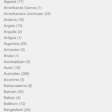
Algeriet
Social sikring og sundhed
(17)
Amerikansk Samoa
(1)
Transport
Amerikanske Jomfruøer
(24)
Alle
Andorra
(16)
Angola
Aspekter
(13)
Anguilla
(2)
Køb og salg
Antigua
(1)
Økonomi
Argentina
(59)
Armenien
(5)
Jura og regler
Aruba
(1)
Skatter og afgifter
Aserbajdsjan
(5)
Statistik
Asien
(18)
Australien
(288)
Praktisk
Azorerne
(3)
Alle
Bahamaøerne
(8)
Meta
Bahrain
(20)
Balkan
(4)
Dokumenttyper
Baltikum
(12)
Emner
Bangladesh
(24)