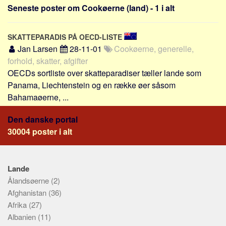
Sverige
Seneste poster om Cookøerne (land) - 1 i alt
Norge
Thailand
SKATTEPARADIS PÅ OECD-LISTE
Jan Larsen
28-11-01
Cookøerne, generelle,
Italien
forhold, skatter, afgifter
Grækenland
OECDs sortliste over skatteparadiser tæller lande som
USA
Panama, Liechtenstein og en række øer såsom
Bahamaøerne, ...
Alle
Nøgleord
Den danske portal
30004 poster i alt
Bolig
Job
Virksomhed
Lande
Ålandsøerne
(2)
Investering
Afghanistan
(36)
Pension og opsparing
Afrika
(27)
Forbrug
Albanien
(11)