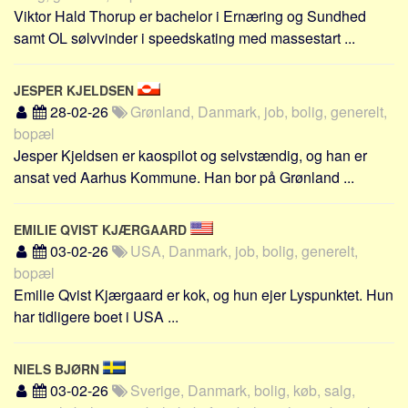
Viktor Hald Thorup er bachelor i Ernæring og Sundhed
samt OL sølvvinder i speedskating med massestart ...
JESPER KJELDSEN
28-02-26
Grønland, Danmark, job, bolig, generelt,
bopæl
Jesper Kjeldsen er kaospilot og selvstændig, og han er
ansat ved Aarhus Kommune. Han bor på Grønland ...
EMILIE QVIST KJÆRGAARD
03-02-26
USA, Danmark, job, bolig, generelt,
bopæl
Emilie Qvist Kjærgaard er kok, og hun ejer Lyspunktet. Hun
har tidligere boet i USA ...
NIELS BJØRN
03-02-26
Sverige, Danmark, bolig, køb, salg,