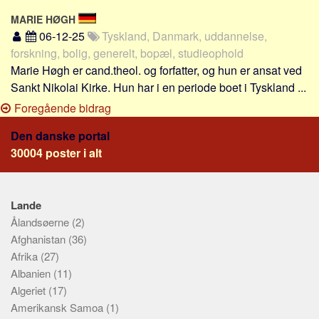
MARIE HØGH
06-12-25
Tyskland, Danmark, uddannelse,
forskning, bolig, generelt, bopæl, studieophold
Marie Høgh er cand.theol. og forfatter, og hun er ansat ved
Sankt Nikolai Kirke. Hun har i en periode boet i Tyskland ...
Foregående bidrag
Den danske portal
30004 poster i alt
Lande
Ålandsøerne
(2)
Afghanistan
(36)
Afrika
(27)
Albanien
(11)
Algeriet
(17)
Amerikansk Samoa
(1)