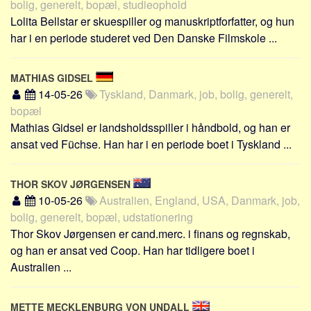
bolig, generelt, bopæl, studieophold
Lolita Bellstar er skuespiller og manuskriptforfatter, og hun
har i en periode studeret ved Den Danske Filmskole ...
MATHIAS GIDSEL
14-05-26
Tyskland, Danmark, job, bolig, generelt,
bopæl
Mathias Gidsel er landsholdsspiller i håndbold, og han er
ansat ved Füchse. Han har i en periode boet i Tyskland ...
THOR SKOV JØRGENSEN
10-05-26
Australien, England, USA, Danmark, job,
bolig, generelt, bopæl, udstationering
Thor Skov Jørgensen er cand.merc. i finans og regnskab,
og han er ansat ved Coop. Han har tidligere boet i
Australien ...
METTE MECKLENBURG VON UNDALL