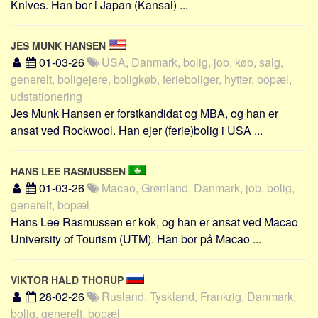
Knives. Han bor i Japan (Kansai) ...
JES MUNK HANSEN
01-03-26
USA, Danmark, bolig, job, køb, salg,
generelt, boligejere, boligkøb, ferieboliger, hytter, bopæl,
udstationering
Jes Munk Hansen er forstkandidat og MBA, og han er
ansat ved Rockwool. Han ejer (ferie)bolig i USA ...
HANS LEE RASMUSSEN
01-03-26
Macao, Grønland, Danmark, job, bolig,
generelt, bopæl
Hans Lee Rasmussen er kok, og han er ansat ved Macao
University of Tourism (UTM). Han bor på Macao ...
VIKTOR HALD THORUP
28-02-26
Rusland, Tyskland, Frankrig, Danmark,
bolig, generelt, bopæl