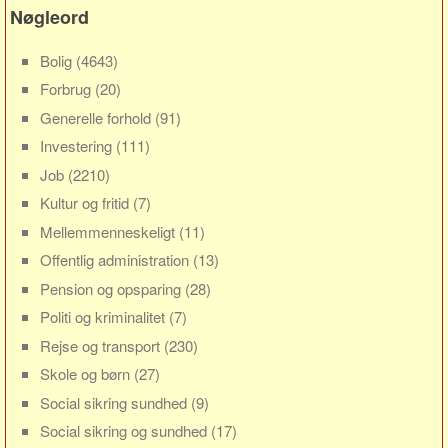
Sverige
Nøgleord
Norge
Bolig
(4643)
Thailand
Forbrug
(20)
Italien
Generelle forhold
(91)
Grækenland
Investering
(111)
USA
Job
(2210)
Alle
Kultur og fritid
(7)
Nøgleord
Mellemmenneskeligt
(11)
Offentlig administration
(13)
Bolig
Pension og opsparing
(28)
Job
Politi og kriminalitet
(7)
Virksomhed
Rejse og transport
(230)
Investering
Skole og børn
(27)
Pension og opsparing
Social sikring sundhed
(9)
Forbrug
Social sikring og sundhed
(17)