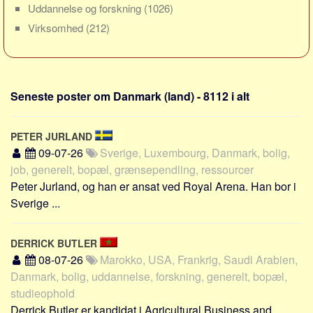
Social sikring og sundhed
Uddannelse og forskning
(1026)
Transport
Virksomhed
(212)
Alle
Aspekter
Seneste poster om Danmark (land) - 8112 i alt
Køb og salg
Økonomi
PETER JURLAND
Jura og regler
09-07-26
Sverige, Luxembourg, Danmark, bolig,
Skatter og afgifter
job, generelt, bopæl, grænsependling, ressourcer
Statistik
Peter Jurland, og han er ansat ved Royal Arena. Han bor i
Sverige ...
Praktisk
Alle
DERRICK BUTLER
Meta
08-07-26
Marokko, USA, Frankrig, Saudi Arabien,
Danmark, bolig, uddannelse, forskning, generelt, bopæl,
Dokumenttyper
studieophold
Emner
Derrick Butler er kandidat i Agricultural Business and