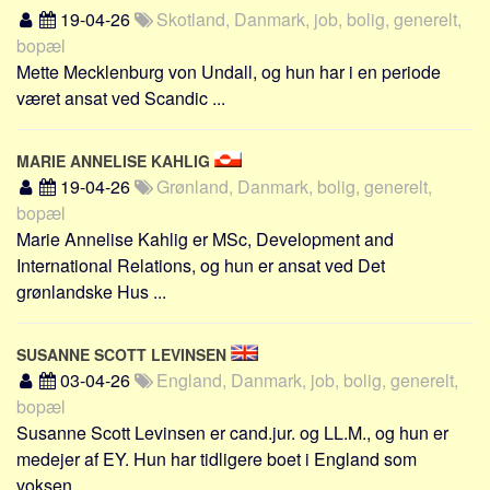
19-04-26
Skotland, Danmark, job, bolig, generelt,
bopæl
Mette Mecklenburg von Undall, og hun har i en periode
været ansat ved Scandic ...
MARIE ANNELISE KAHLIG
19-04-26
Grønland, Danmark, bolig, generelt,
bopæl
Marie Annelise Kahlig er MSc, Development and
International Relations, og hun er ansat ved Det
grønlandske Hus ...
SUSANNE SCOTT LEVINSEN
03-04-26
England, Danmark, job, bolig, generelt,
bopæl
Susanne Scott Levinsen er cand.jur. og LL.M., og hun er
medejer af EY. Hun har tidligere boet i England som
voksen ...