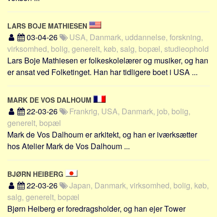
LARS BOJE MATHIESEN
03-04-26
USA, Danmark, uddannelse, forskning,
virksomhed, bolig, generelt, køb, salg, bopæl, studieophold
Lars Boje Mathiesen er folkeskolelærer og musiker, og han
er ansat ved Folketinget. Han har tidligere boet i USA ...
MARK DE VOS DALHOUM
22-03-26
Frankrig, USA, Danmark, job, bolig,
generelt, bopæl
Mark de Vos Dalhoum er arkitekt, og han er iværksætter
hos Atelier Mark de Vos Dalhoum ...
BJØRN HEIBERG
22-03-26
Japan, Danmark, virksomhed, bolig, køb,
salg, generelt, bopæl
Bjørn Heiberg er foredragsholder, og han ejer Tower