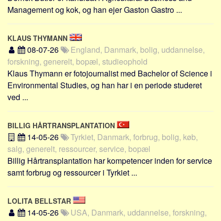
Skribenter
Management og kok, og han ejer Gaston Gastro ...
Personer
Steder
KLAUS THYMANN
08-07-26
England, Danmark, bolig, uddannelse,
Kilder
forskning, generelt, bopæl, studieophold
Om
Klaus Thymann er fotojournalist med Bachelor of Science i
Environmental Studies, og han har i en periode studeret
Webstedet
ved ...
Forhistorien
Redigering
BILLIG HÅRTRANSPLANTATION
Tekstannoncer
14-05-26
Tyrkiet, Danmark, forbrug, bolig, køb,
salg, generelt, ressourcer, service, bopæl
Bannere
Billig Hårtransplantation har kompetencer inden for service
Hjælp
samt forbrug og ressourcer i Tyrkiet ...
LOLITA BELLSTAR
14-05-26
USA, Danmark, uddannelse, forskning,