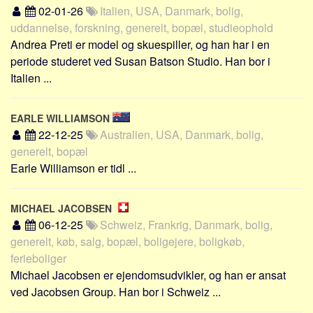
02-01-26
Italien, USA, Danmark, bolig,
uddannelse, forskning, generelt, bopæl, studieophold
Andrea Preti er model og skuespiller, og han har i en
periode studeret ved Susan Batson Studio. Han bor i
Italien ...
EARLE WILLIAMSON
22-12-25
Australien, USA, Danmark, bolig,
generelt, bopæl
Earle Williamson er tidl ...
MICHAEL JACOBSEN
06-12-25
Schweiz, Frankrig, Danmark, bolig,
generelt, køb, salg, bopæl, boligejere, boligkøb,
ferieboliger
Michael Jacobsen er ejendomsudvikler, og han er ansat
ved Jacobsen Group. Han bor i Schweiz ...