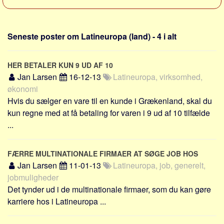
Sverige
Norge
Seneste poster om Latineuropa (land) - 4 i alt
Thailand
Italien
HER BETALER KUN 9 UD AF 10
Grækenland
Jan Larsen
16-12-13
Latineuropa, virksomhed,
USA
økonomi
Alle
Hvis du sælger en vare til en kunde i Grækenland, skal du
kun regne med at få betaling for varen i 9 ud af 10 tilfælde
Nøgleord
...
Bolig
Job
FÆRRE MULTINATIONALE FIRMAER AT SØGE JOB HOS
Virksomhed
Jan Larsen
11-01-13
Latineuropa, job, generelt,
jobmuligheder
Investering
Det tynder ud i de multinationale firmaer, som du kan gøre
Pension og opsparing
karriere hos i Latineuropa ...
Forbrug