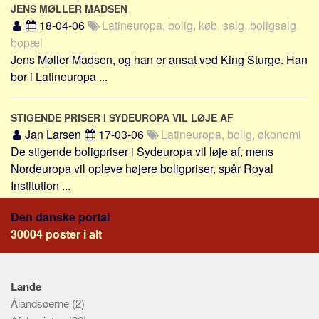
Social sikring og sundhed
JENS MØLLER MADSEN
18-04-06
Latineuropa, bolig, køb, salg, boligsalg,
Transport
bopæl
Alle
Jens Møller Madsen, og han er ansat ved King Sturge. Han
Aspekter
bor i Latineuropa ...
Køb og salg
STIGENDE PRISER I SYDEUROPA VIL LØJE AF
Økonomi
Jan Larsen
17-03-06
Latineuropa, bolig, økonomi
Jura og regler
De stigende boligpriser i Sydeuropa vil løje af, mens
Skatter og afgifter
Nordeuropa vil opleve højere boligpriser, spår Royal
Institution ...
Statistik
Praktisk
Den danske portal
Alle
30004 poster i alt
Meta
Dokumenttyper
Lande
Ålandsøerne
(2)
Emner