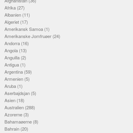
Afghanistan
(36)
Skribenter
Afrika
(27)
Personer
Albanien
(11)
Algeriet
Steder
(17)
Amerikansk Samoa
(1)
Kilder
Amerikanske Jomfruøer
(24)
Om
Andorra
(16)
Angola
(13)
Webstedet
Anguilla
(2)
Forhistorien
Antigua
(1)
Redigering
Argentina
(59)
Armenien
(5)
Tekstannoncer
Aruba
(1)
Bannere
Aserbajdsjan
(5)
Hjælp
Asien
(18)
Australien
(288)
Azorerne
(3)
Bahamaøerne
(8)
Bahrain
(20)