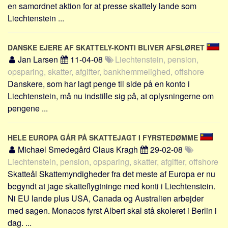
en samordnet aktion for at presse skattely lande som
Liechtenstein ...
DANSKE EJERE AF SKATTELY-KONTI BLIVER AFSLØRET
Jan Larsen
11-04-08
Liechtenstein, pension,
opsparing, skatter, afgifter, bankhemmelighed, offshore
Danskere, som har lagt penge til side på en konto i
Liechtenstein, må nu indstille sig på, at oplysningerne om
pengene ...
HELE EUROPA GÅR PÅ SKATTEJAGT I FYRSTEDØMME
Michael Smedegård Claus Kragh
29-02-08
Liechtenstein, pension, opsparing, skatter, afgifter, offshore
Skatteål Skattemyndigheder fra det meste af Europa er nu
begyndt at jage skatteflygtninge med konti i Liechtenstein.
Ni EU lande plus USA, Canada og Australien arbejder
med sagen. Monacos fyrst Albert skal stå skoleret i Berlin i
dag. ...