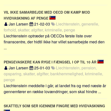
VIL IKKE SAMARBEJDE MED OECD OM KAMP MOD
HVIDVASKNING AF PENGE
Jan Larsen
21-02-03
Liechtenstein, generelle,
forhold, skatter, afgifter, kriminelle, penge
Liechtenstein optræder på OECDs første liste over
finanscentre, der hidtil ikke har villet samarbejde med den
...
PENGEVASKERE KAN RYGE I FÆNGSEL I OP TIL 10 ÅR
Jan Larsen
25-01-03
Liechtenstein, pension,
opsparing, skatter, afgifter, bankhemmelighed, kriminelle,
penge
Liechtenstein meddelte i går, at landet fra og med næste år
gennemfører en række lovændringer, som skal hindre ...
SKATTELY SOM SER IGENNEM FINGRE MED HVIDVASKNING