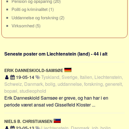
Pension og opsparing
(20)
Sverige
Politi og kriminalitet
(1)
Norge
Uddannelse og forskning
(2)
Thailand
Virksomhed
(5)
Italien
Grækenland
USA
Seneste poster om Liechtenstein (land) - 44 i alt
Alle
Nøgleord
ERIK DANNESKIOLD-SAMSØE
19-05-14
Tyskland, Sverige, Italien, Liechtenstein,
Bolig
Schweiz, Danmark, bolig, uddannelse, forskning, generelt,
Job
bopæl, studieophold
Virksomhed
Erik Danneskiold Samsøe er greve, og han har i en
Investering
periode været ansat ved Gisselfeld Kloster ...
Pension og opsparing
NIELS B. CHRISTIANSEN
Forbrug
23-05-13
Liechtenstein, Danmark, job, bolig,