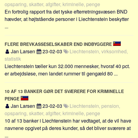
opsparing, skatter, afgifter, kriminelle, penge
En fortrolig rapport fra det tyske efterretningsvæsen BND
hævder, at højtstående personer i Liechtenstein beskytter
...
FLERE BREVKASSESELSKABER END INDBYGGERE
Jan Larsen
23-02-03
Liechtenstein, virksomhed,
statistik
Liechtenstein tæller kun 32.000 mennesker, hvoraf 40 pct.
er arbejdsløse, men landet rummer til gengæld 80 ...
10 AF 13 BANKER GØR DET SVÆRERE FOR KRIMINELLE
PENGE
Jan Larsen
23-02-03
Liechtenstein, pension,
opsparing, skatter, afgifter, kriminelle, penge
10 af 13 banker i Liechtenstein har vedtaget, at de vil have
navnene opgivet på deres kunder, så det bliver sværere at
...