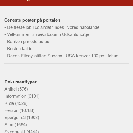
Seneste poster på portalen
-
De fleste job i udlandet findes i vores nabolande
-
Velkommen til vækstboom i Udkantsnorge
-
Banken grinede ad os
-
Boston kalder
-
Dansk Fitbay-stifter: Succes i USA kræver 100 pct. fokus
Dokumenttyper
Artikel
(576)
Information
(6101)
Kilde
(4528)
Person
(10788)
Spørgsmål
(1903)
Sted
(1664)
Synspunkt
(4444)