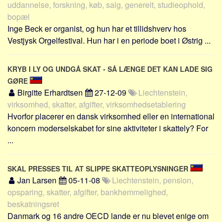
uddannelse, forskning, køb, salg, generelt, studieophold,
bopæl
Inge Beck er organist, og hun har et tillidshverv hos
Vestjysk Orgelfestival. Hun har i en periode boet i Østrig ...
KRYB I LY OG UNDGÅ SKAT - SÅ LÆNGE DET KAN LADE SIG
GØRE
Birgitte Erhardtsen
27-12-09
Liechtenstein,
virksomhed, skatter, afgifter, virksomhedsetablering
Hvorfor placerer en dansk virksomhed eller en international
koncern moderselskabet for sine aktiviteter i skattely? For
...
SKAL PRESSES TIL AT SLIPPE SKATTEOPLYSNINGER
Jan Larsen
05-11-08
Liechtenstein, pension,
opsparing, skatter, afgifter, bankhemmelighed,
beskatningsret
Danmark og 16 andre OECD lande er nu blevet enige om