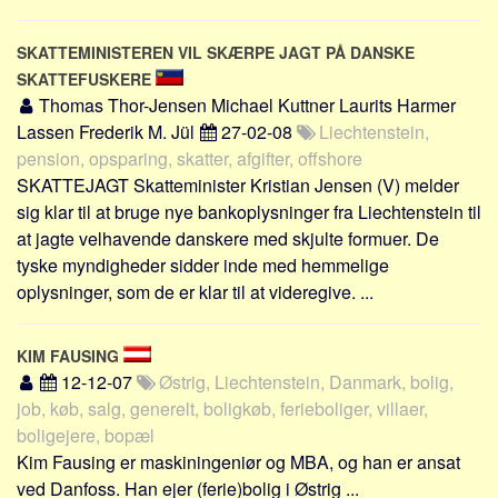
SKATTEMINISTEREN VIL SKÆRPE JAGT PÅ DANSKE
SKATTEFUSKERE
Thomas Thor-Jensen Michael Kuttner Laurits Harmer
Lassen Frederik M. Jül
27-02-08
Liechtenstein,
pension, opsparing, skatter, afgifter, offshore
SKATTEJAGT Skatteminister Kristian Jensen (V) melder
sig klar til at bruge nye bankoplysninger fra Liechtenstein til
at jagte velhavende danskere med skjulte formuer. De
tyske myndigheder sidder inde med hemmelige
oplysninger, som de er klar til at videregive. ...
KIM FAUSING
12-12-07
Østrig, Liechtenstein, Danmark, bolig,
job, køb, salg, generelt, boligkøb, ferieboliger, villaer,
boligejere, bopæl
Kim Fausing er maskiningeniør og MBA, og han er ansat
ved Danfoss. Han ejer (ferie)bolig i Østrig ...