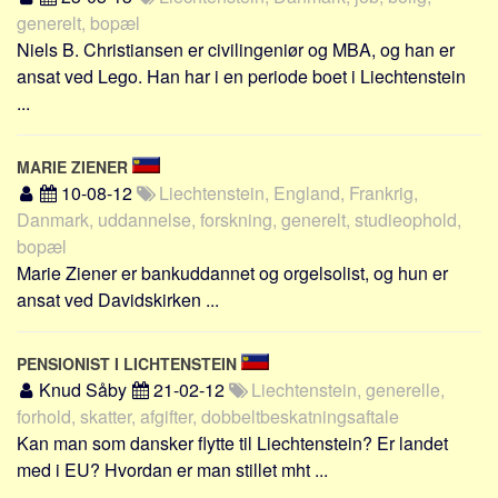
Social sikring og sundhed
generelt, bopæl
Transport
Niels B. Christiansen er civilingeniør og MBA, og han er
ansat ved Lego. Han har i en periode boet i Liechtenstein
Alle
...
Aspekter
Køb og salg
MARIE ZIENER
Økonomi
10-08-12
Liechtenstein, England, Frankrig,
Danmark, uddannelse, forskning, generelt, studieophold,
Jura og regler
bopæl
Skatter og afgifter
Marie Ziener er bankuddannet og orgelsolist, og hun er
Statistik
ansat ved Davidskirken ...
Praktisk
Alle
PENSIONIST I LICHTENSTEIN
Knud Såby
21-02-12
Liechtenstein, generelle,
Meta
forhold, skatter, afgifter, dobbeltbeskatningsaftale
Kan man som dansker flytte til Liechtenstein? Er landet
Dokumenttyper
med i EU? Hvordan er man stillet mht ...
Emner