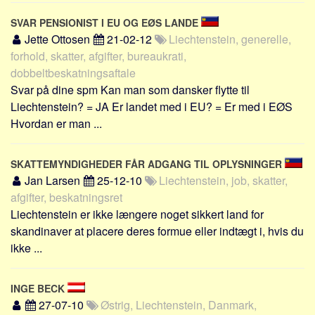
Skribenter
SVAR PENSIONIST I EU OG EØS LANDE
Personer
Jette Ottosen
21-02-12
Liechtenstein, generelle,
Steder
forhold, skatter, afgifter, bureaukrati,
dobbeltbeskatningsaftale
Kilder
Svar på dine spm Kan man som dansker flytte til
Om
Liechtenstein? = JA Er landet med i EU? = Er med i EØS
Hvordan er man ...
Webstedet
Forhistorien
SKATTEMYNDIGHEDER FÅR ADGANG TIL OPLYSNINGER
Redigering
Jan Larsen
25-12-10
Liechtenstein, job, skatter,
Tekstannoncer
afgifter, beskatningsret
Bannere
Liechtenstein er ikke længere noget sikkert land for
skandinaver at placere deres formue eller indtægt i, hvis du
Hjælp
ikke ...
INGE BECK
27-07-10
Østrig, Liechtenstein, Danmark,