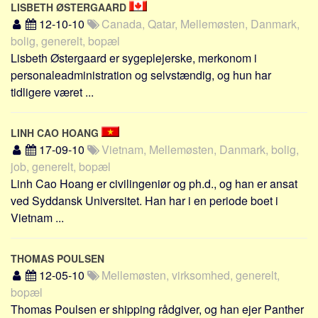
LISBETH ØSTERGAARD
12-10-10
Canada, Qatar, Mellemøsten, Danmark,
bolig, generelt, bopæl
Lisbeth Østergaard er sygeplejerske, merkonom i
personaleadministration og selvstændig, og hun har
tidligere været ...
LINH CAO HOANG
17-09-10
Vietnam, Mellemøsten, Danmark, bolig,
job, generelt, bopæl
Linh Cao Hoang er civilingeniør og ph.d., og han er ansat
ved Syddansk Universitet. Han har i en periode boet i
Vietnam ...
THOMAS POULSEN
12-05-10
Mellemøsten, virksomhed, generelt,
bopæl
Thomas Poulsen er shipping rådgiver, og han ejer Panther