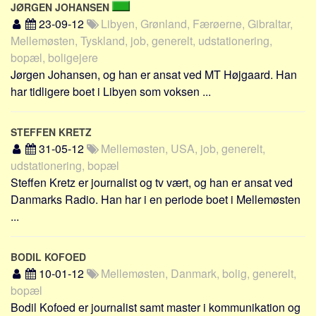
JØRGEN JOHANSEN
23-09-12
Libyen, Grønland, Færøerne, Gibraltar,
Mellemøsten, Tyskland, job, generelt, udstationering,
bopæl, boligejere
Jørgen Johansen, og han er ansat ved MT Højgaard. Han
har tidligere boet i Libyen som voksen ...
STEFFEN KRETZ
31-05-12
Mellemøsten, USA, job, generelt,
udstationering, bopæl
Steffen Kretz er journalist og tv vært, og han er ansat ved
Danmarks Radio. Han har i en periode boet i Mellemøsten
...
BODIL KOFOED
10-01-12
Mellemøsten, Danmark, bolig, generelt,
bopæl
Bodil Kofoed er journalist samt master i kommunikation og