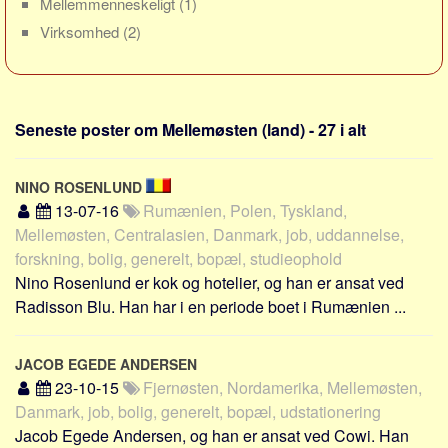
Mellemmenneskeligt
(1)
Sverige
Virksomhed
(2)
Norge
Thailand
Italien
Seneste poster om Mellemøsten (land) - 27 i alt
Grækenland
USA
NINO ROSENLUND
Alle
13-07-16
Rumænien, Polen, Tyskland,
Nøgleord
Mellemøsten, Centralasien, Danmark, job, uddannelse,
forskning, bolig, generelt, bopæl, studieophold
Bolig
Nino Rosenlund er kok og hotelier, og han er ansat ved
Job
Radisson Blu. Han har i en periode boet i Rumænien ...
Virksomhed
Investering
JACOB EGEDE ANDERSEN
23-10-15
Fjernøsten, Nordamerika, Mellemøsten,
Pension og opsparing
Danmark, job, bolig, generelt, bopæl, udstationering
Forbrug
Jacob Egede Andersen, og han er ansat ved Cowi. Han