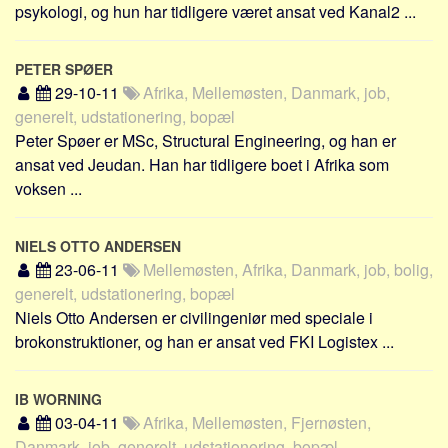
psykologi, og hun har tidligere været ansat ved Kanal2 ...
PETER SPØER
29-10-11
Afrika, Mellemøsten, Danmark, job,
generelt, udstationering, bopæl
Peter Spøer er MSc, Structural Engineering, og han er
ansat ved Jeudan. Han har tidligere boet i Afrika som
voksen ...
NIELS OTTO ANDERSEN
23-06-11
Mellemøsten, Afrika, Danmark, job, bolig,
generelt, udstationering, bopæl
Niels Otto Andersen er civilingeniør med speciale i
brokonstruktioner, og han er ansat ved FKI Logistex ...
IB WORNING
03-04-11
Afrika, Mellemøsten, Fjernøsten,
Danmark, job, generelt, udstationering, bopæl