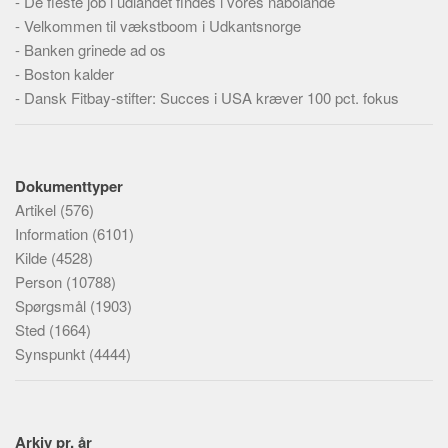
-
De fleste job i udlandet findes i vores nabolande
-
Velkommen til vækstboom i Udkantsnorge
-
Banken grinede ad os
-
Boston kalder
-
Dansk Fitbay-stifter: Succes i USA kræver 100 pct. fokus
Dokumenttyper
Artikel
(576)
Information
(6101)
Kilde
(4528)
Person
(10788)
Spørgsmål
(1903)
Sted
(1664)
Synspunkt
(4444)
Arkiv pr. år