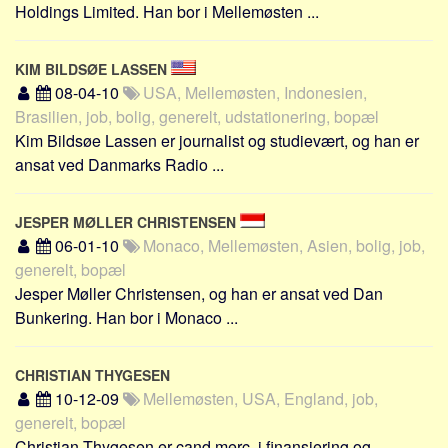
Holdings Limited. Han bor i Mellemøsten ...
KIM BILDSØE LASSEN
08-04-10
USA, Mellemøsten, Indonesien,
Brasilien, job, bolig, generelt, udstationering, bopæl
Kim Bildsøe Lassen er journalist og studievært, og han er
ansat ved Danmarks Radio ...
JESPER MØLLER CHRISTENSEN
06-01-10
Monaco, Mellemøsten, Asien, bolig, job,
generelt, bopæl
Jesper Møller Christensen, og han er ansat ved Dan
Bunkering. Han bor i Monaco ...
CHRISTIAN THYGESEN
10-12-09
Mellemøsten, USA, England, job,
generelt, bopæl
Christian Thygesen er cand.merc. i finansiering og