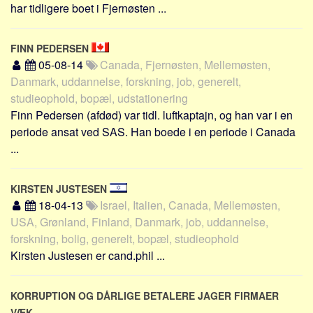
Social sikring og sundhed
har tidligere boet i Fjernøsten ...
Transport
Alle
FINN PEDERSEN
05-08-14
Canada, Fjernøsten, Mellemøsten,
Aspekter
Danmark, uddannelse, forskning, job, generelt,
studieophold, bopæl, udstationering
Køb og salg
Finn Pedersen (afdød) var tidl. luftkaptajn, og han var i en
Økonomi
periode ansat ved SAS. Han boede i en periode i Canada
Jura og regler
...
Skatter og afgifter
Statistik
KIRSTEN JUSTESEN
18-04-13
Israel, Italien, Canada, Mellemøsten,
Praktisk
USA, Grønland, Finland, Danmark, job, uddannelse,
Alle
forskning, bolig, generelt, bopæl, studieophold
Meta
Kirsten Justesen er cand.phil ...
Dokumenttyper
KORRUPTION OG DÅRLIGE BETALERE JAGER FIRMAER
Emner
VÆK