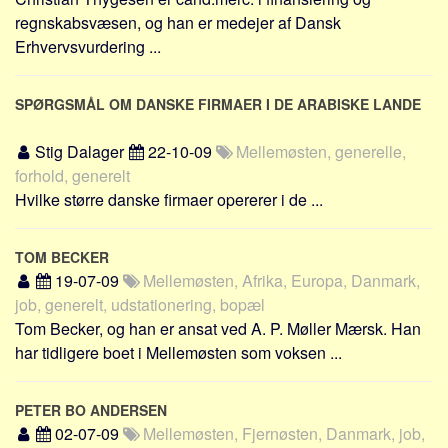
regnskabsvæsen, og han er medejer af Dansk
Erhvervsvurdering ...
SPØRGSMÅL OM DANSKE FIRMAER I DE ARABISKE LANDE
Stig Dalager
22-10-09
Mellemøsten, generelle,
forhold, generelt
Hvilke større danske firmaer opererer i de ...
TOM BECKER
19-07-09
Mellemøsten, Afrika, Europa, Danmark,
job, generelt, udstationering, bopæl
Tom Becker, og han er ansat ved A. P. Møller Mærsk. Han
har tidligere boet i Mellemøsten som voksen ...
PETER BO ANDERSEN
02-07-09
Mellemøsten, Fjernøsten, Danmark, job,