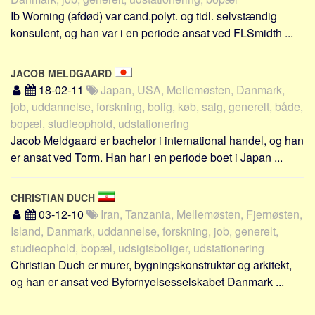
Ib Worning (afdød) var cand.polyt. og tidl. selvstændig
konsulent, og han var i en periode ansat ved FLSmidth ...
JACOB MELDGAARD
18-02-11
Japan, USA, Mellemøsten, Danmark,
job, uddannelse, forskning, bolig, køb, salg, generelt, både,
bopæl, studieophold, udstationering
Jacob Meldgaard er bachelor i international handel, og han
er ansat ved Torm. Han har i en periode boet i Japan ...
CHRISTIAN DUCH
03-12-10
Iran, Tanzania, Mellemøsten, Fjernøsten,
Island, Danmark, uddannelse, forskning, job, generelt,
studieophold, bopæl, udsigtsboliger, udstationering
Christian Duch er murer, bygningskonstruktør og arkitekt,
og han er ansat ved Byfornyelsesselskabet Danmark ...