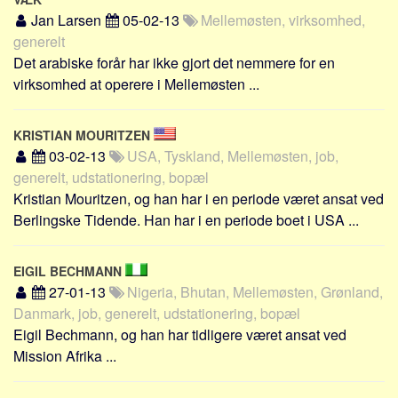
Skribenter
Jan Larsen
05-02-13
Mellemøsten, virksomhed,
Personer
generelt
Det arabiske forår har ikke gjort det nemmere for en
Steder
virksomhed at operere i Mellemøsten ...
Kilder
Om
KRISTIAN MOURITZEN
03-02-13
USA, Tyskland, Mellemøsten, job,
Webstedet
generelt, udstationering, bopæl
Forhistorien
Kristian Mouritzen, og han har i en periode været ansat ved
Redigering
Berlingske Tidende. Han har i en periode boet i USA ...
Tekstannoncer
Bannere
EIGIL BECHMANN
27-01-13
Nigeria, Bhutan, Mellemøsten, Grønland,
Hjælp
Danmark, job, generelt, udstationering, bopæl
Eigil Bechmann, og han har tidligere været ansat ved
Mission Afrika ...