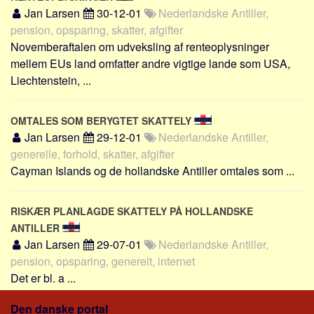
Skribenter
Jan Larsen
30-12-01
Nederlandske Antiller,
pension, opsparing, skatter, afgifter
Personer
Novemberaftalen om udveksling af renteoplysninger
Steder
mellem EUs land omfatter andre vigtige lande som USA,
Kilder
Liechtenstein, ...
Om
OMTALES SOM BERYGTET SKATTELY
Webstedet
Jan Larsen
29-12-01
Nederlandske Antiller,
Forhistorien
generelle, forhold, skatter, afgifter
Redigering
Cayman Islands og de hollandske Antiller omtales som ...
Tekstannoncer
Bannere
RISKÆR PLANLAGDE SKATTELY PÅ HOLLANDSKE
ANTILLER
Hjælp
Jan Larsen
29-07-01
Nederlandske Antiller,
pension, opsparing, generelt, internet
Det er bl. a ...
Den danske portal