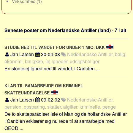
Virksomhed
(1)
Sverige
Norge
Thailand
Seneste poster om Nederlandske Antiller (land) - 7 i alt
Italien
Grækenland
STUDIE NED TIL VANDET FOR UNDER 1 MIO. DKK
USA
Jan Larsen
30-04-08
Nederlandske Antiller, bolig,
Alle
økonomi, boligkøb, lejligheder, udsigtsboliger
En studielejlighed ned til vandet. I Caribien ...
Nøgleord
Bolig
KLAR TIL SAMARBEJDE OM KRIMINEL
Job
SKATTEUNDRAGELSE
Virksomhed
Jan Larsen
09-02-02
Nederlandske Antiller,
pension, opsparing, skatter, afgifter, kriminelle, penge
Investering
De to skatteparadiser Isle of Man og de hollandske Antiller
Pension og opsparing
i Caribien erklærer sig nu rede til at samarbejde med
Forbrug
OECD ...