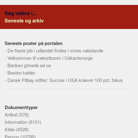
Søg videre i...
Seneste og arkiv
Seneste poster på portalen
-
De fleste job i udlandet findes i vores nabolande
-
Velkommen til vækstboom i Udkantsnorge
-
Banken grinede ad os
-
Boston kalder
-
Dansk Fitbay-stifter: Succes i USA kræver 100 pct. fokus
Dokumenttyper
Artikel
(576)
Information
(6101)
Kilde
(4528)
Person
(10788)