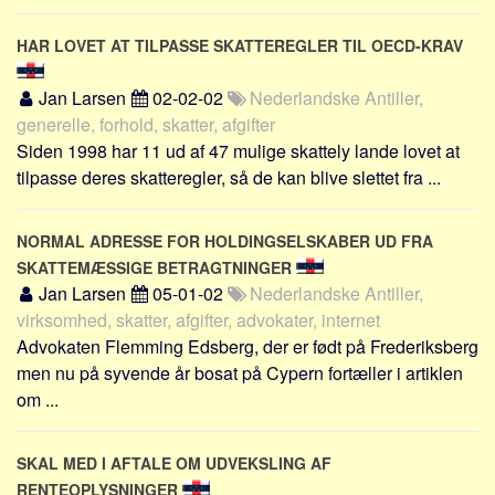
Social sikring og sundhed
Transport
HAR LOVET AT TILPASSE SKATTEREGLER TIL OECD-KRAV
Alle
Jan Larsen
02-02-02
Nederlandske Antiller,
Aspekter
generelle, forhold, skatter, afgifter
Siden 1998 har 11 ud af 47 mulige skattely lande lovet at
Køb og salg
tilpasse deres skatteregler, så de kan blive slettet fra ...
Økonomi
Jura og regler
NORMAL ADRESSE FOR HOLDINGSELSKABER UD FRA
Skatter og afgifter
SKATTEMÆSSIGE BETRAGTNINGER
Statistik
Jan Larsen
05-01-02
Nederlandske Antiller,
virksomhed, skatter, afgifter, advokater, internet
Praktisk
Advokaten Flemming Edsberg, der er født på Frederiksberg
Alle
men nu på syvende år bosat på Cypern fortæller i artiklen
Meta
om ...
Dokumenttyper
SKAL MED I AFTALE OM UDVEKSLING AF
Emner
RENTEOPLYSNINGER