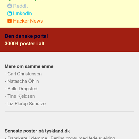
Skribenter
Reddit
LinkedIn
Personer
Hacker News
Steder
Kilder
Den danske portal
30004 poster i alt
Om
Webstedet
Forhistorien
Mere om samme emne
-
Carl Christensen
Redigering
-
Natascha Öhlin
Tekstannoncer
-
Pelle Dragsted
Bannere
-
Tine Kjeldsen
-
Liz Plerup Schütze
Hjælp
Seneste poster på tyskland.dk
-
Danskere i klemme i Berlins opgør med ferieudlejning