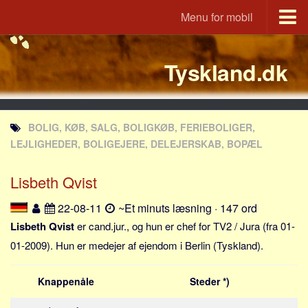
Menu for mobil
Portal
Tyskland.dk
Udvandrerne.dk
Utvandrerne.no
Utvandrarna.se
BOLIG, KØB, SALG, BOLIGKØB, FERIEBOLIGER,
Tyskland.dk
LEJLIGHEDER, BOLIGEJERE, DELEJERSKAB, BOPÆL
England.dk
Lisbeth Qvist
Rusland.dk
JLKM.dk
22-08-11
~Et minuts læsning · 147 ord
Lande
Lisbeth Qvist
er cand.jur., og hun er chef for TV2 / Jura (fra 01-
01-2009). Hun er medejer af ejendom i Berlin (Tyskland).
Tyrkiet
Spanien
Knappenåle
Steder *)
Frankrig