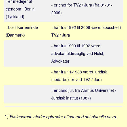
- er medejer af
Sverige
- er chef for TV2 / Jura (fra 01-01-
ejendom i Berlin
Norge
2009)
(Tyskland)
Thailand
- bor i Kerteminde
- har fra 1992 til 2009 været souschef i
Italien
(Danmark)
TV2 / Jura
Grækenland
- har fra 1990 til 1992 været
USA
advokatfuldmægtig ved Holst,
Alle
Advokater
Nøgleord
- har fra 11-1988 været juridisk
Bolig
medarbejder ved TV2 / Jura
Job
- er cand.jur. fra Aarhus Universitet /
Virksomhed
Juridisk Institut (1987)
Investering
Pension og opsparing
* ) Fusionerede steder optræder oftest med det aktuelle navn.
Forbrug