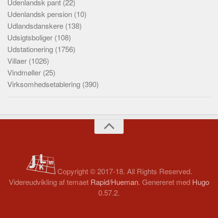
Udenlandsk pant
(22)
Udenlandsk pension
(10)
Udlandsdanskere
(138)
Udsigtsboliger
(108)
Udstationering
(1756)
Villaer
(1026)
Vindmøller
(25)
Virksomhedsetablering
(390)
Copyright © 2017-18. All Rights Reserved.
Videreudvikling af temaet
Rapid/Hueman
. Genereret med
Hugo
0.57.2.