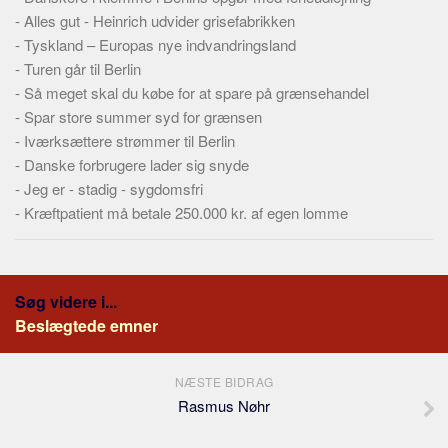
-
Alles gut - Heinrich udvider grisefabrikken
-
Tyskland – Europas nye indvandringsland
-
Turen går til Berlin
-
Så meget skal du købe for at spare på grænsehandel
-
Spar store summer syd for grænsen
-
Iværksættere strømmer til Berlin
-
Danske forbrugere lader sig snyde
-
Jeg er - stadig - sygdomsfri
-
Kræftpatient må betale 250.000 kr. af egen lomme
Søg videre i...
Beslægtede emner
NÆSTE BIDRAG
Rasmus Nøhr