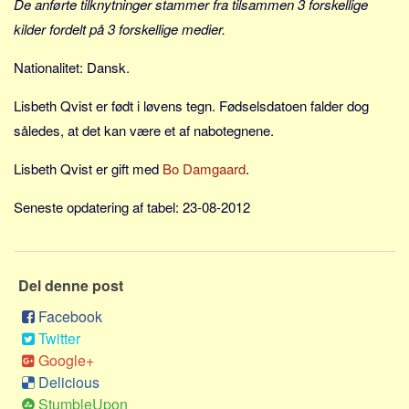
De anførte tilknytninger stammer fra tilsammen 3 forskellige
Social sikring og sundhed
kilder fordelt på 3 forskellige medier.
Transport
Alle
Nationalitet: Dansk.
Aspekter
Lisbeth Qvist er født i løvens tegn. Fødselsdatoen falder dog
Køb og salg
således, at det kan være et af nabotegnene.
Økonomi
Lisbeth Qvist er gift med
Bo Damgaard
.
Jura og regler
Seneste opdatering af tabel: 23-08-2012
Skatter og afgifter
Statistik
Praktisk
Del denne post
Alle
Facebook
Meta
Twitter
Google+
Dokumenttyper
Delicious
Emner
StumbleUpon