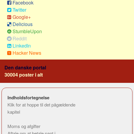
Facebook
Twitter
Google+
Delicious
StumbleUpon
Reddit
LinkedIn
Hacker News
Den danske portal
30004 poster i alt
Indholdsfortegnelse
Klik for at hoppe til det pågældende
kapitel
Moms og afgifter
Aftale om at betale pant i