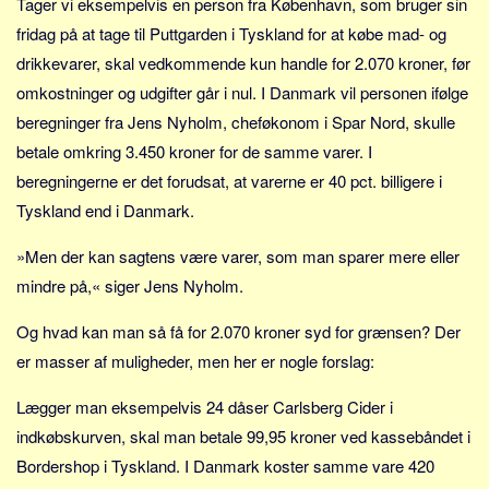
Tager vi eksempelvis en person fra København, som bruger sin
Sverige
fridag på at tage til Puttgarden i Tyskland for at købe mad- og
Norge
drikkevarer, skal vedkommende kun handle for 2.070 kroner, før
Thailand
omkostninger og udgifter går i nul. I Danmark vil personen ifølge
Italien
beregninger fra Jens Nyholm, cheføkonom i Spar Nord, skulle
Grækenland
betale omkring 3.450 kroner for de samme varer. I
USA
beregningerne er det forudsat, at varerne er 40 pct. billigere i
Tyskland end i Danmark.
Alle
Nøgleord
»Men der kan sagtens være varer, som man sparer mere eller
mindre på,« siger Jens Nyholm.
Bolig
Job
Og hvad kan man så få for 2.070 kroner syd for grænsen? Der
Virksomhed
er masser af muligheder, men her er nogle forslag:
Investering
Lægger man eksempelvis 24 dåser Carlsberg Cider i
Pension og opsparing
indkøbskurven, skal man betale 99,95 kroner ved kassebåndet i
Forbrug
Bordershop i Tyskland. I Danmark koster samme vare 420