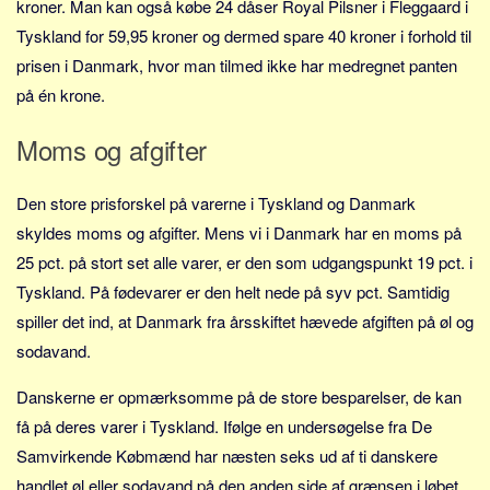
kroner. Man kan også købe 24 dåser Royal Pilsner i Fleggaard i
Social sikring og sundhed
Tyskland for 59,95 kroner og dermed spare 40 kroner i forhold til
Transport
prisen i Danmark, hvor man tilmed ikke har medregnet panten
Alle
på én krone.
Aspekter
Moms og afgifter
Køb og salg
Økonomi
Den store prisforskel på varerne i Tyskland og Danmark
Jura og regler
skyldes moms og afgifter. Mens vi i Danmark har en moms på
Skatter og afgifter
25 pct. på stort set alle varer, er den som udgangspunkt 19 pct. i
Statistik
Tyskland. På fødevarer er den helt nede på syv pct. Samtidig
spiller det ind, at Danmark fra årsskiftet hævede afgiften på øl og
Praktisk
sodavand.
Alle
Meta
Danskerne er opmærksomme på de store besparelser, de kan
få på deres varer i Tyskland. Ifølge en undersøgelse fra De
Dokumenttyper
Samvirkende Købmænd har næsten seks ud af ti danskere
Emner
handlet øl eller sodavand på den anden side af grænsen i løbet