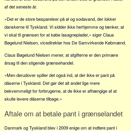
Skribenter
af det seneste år.
Personer
»Det er de store besparelser på øl og sodavand, der lokker
Steder
danskerne til Tyskland. Vi sidder ikke herhjemme og tænker, at
Kilder
vi skal til grænsen for at købe lasagneplader,« siger Claus
Om
Bøgelund Nielsen, vicedirektør hos De Samvirkende Købmænd.
Webstedet
Claus Bøgelund Nielsen mener, at afgifterne er den primære
Forhistorien
årsag til den stigende grænsehandel.
Redigering
»Men derudover spiller det også ind, at der ikke er pant på
Tekstannoncer
dåserne i Tyskland. Det gør det alt andet lige mere
Bannere
bekvemmeligt for forbrugerne, at de ikke er afhængige af at
Hjælp
skulle levere dåserne tilbage.«
Aftale om at betale pant i grænselandet
Danmark og Tyskland blev i 2009 enige om at indføre pant i