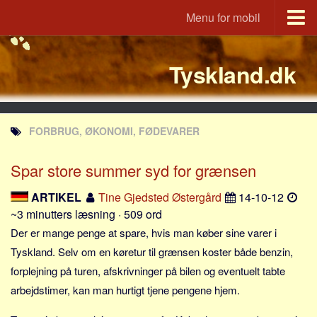
Menu for mobil
Portal
Tyskland.dk
Udvandrerne.dk
Utvandrerne.no
Utvandrarna.se
FORBRUG, ØKONOMI, FØDEVARER
Tyskland.dk
England.dk
Spar store summer syd for grænsen
Rusland.dk
ARTIKEL
Tine Gjedsted Østergård
14-10-12
JLKM.dk
~3 minutters læsning · 509 ord
Lande
Der er mange penge at spare, hvis man køber sine varer i
Tyskland. Selv om en køretur til grænsen koster både benzin,
Tyrkiet
forplejning på turen, afskrivninger på bilen og eventuelt tabte
Spanien
arbejdstimer, kan man hurtigt tjene pengene hjem.
Frankrig