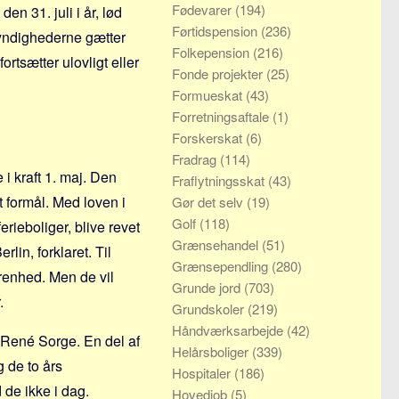
Fødevarer
(194)
en 31. juli i år, lød
Førtidspension
(236)
myndighederne gætter
Folkepension
(216)
ortsætter ulovligt eller
Fonde projekter
(25)
Formueskat
(43)
Forretningsaftale
(1)
Forskerskat
(6)
Fradrag
(114)
 kraft 1. maj. Den
Fraflytningsskat
(43)
et formål. Med loven i
Gør det selv
(19)
Golf
(118)
erieboliger, blive revet
Grænsehandel
(51)
lin, forklaret. Til
Grænsependling
(280)
renhed. Men de vil
Grunde jord
(703)
.
Grundskoler
(219)
Håndværksarbejde
(42)
 René Sorge. En del af
Helårsboliger
(339)
 de to års
Hospitaler
(186)
d de ikke i dag.
Hovedjob
(5)