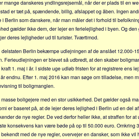
r mange danskeres yndlings­rejsemål, når der er plads til en we
tad er tæt på, spændende, billig, afslappet og åben. Ingen an
e i Berlin som danskere, når man måler det i forhold til befolknin
hed gælder ikke dem, der lejer en ferielejlighed i byen. Og den 
jer deres lejligheder ud til turister. Tværtimod.
l delstaten Berlin bekæmpe udlejningen af de anslået 12.000-15.
lin. Ferieudlejningen er blevet så udbredt, at den skaber boligma
kraft 1. maj i år. I sidste uge udløb fristen for at registrere ens le
o år endnu. Efter 1. maj 2016 kan man søge om tilladelse, men
visning til boligmanglen.
en masse boligejere med en stor usikkerhed. Det gælder også m
mi er baseret på, at de lejer deres lejlighed i Berlin ud en del af
ender de nye regler. De ved derfor heller ikke, at straffen for at u
ste konsekvens kan være bøde på op til 50.000 euro. Omkring 37
t bekendt med de nye regler, overvejer en dansker, som ikke vil h