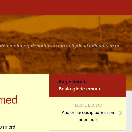
idencenter og debatforum om at flytte til udlandet m.m.
Søg videre i...
Beslægtede emner
 med
NÆSTE BIDRAG
Køb en feriebolig på Sicilien
for en euro
1810 ord