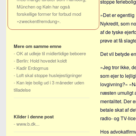
stoppe feriebolig
München og Køln har også
forskellige former for forbud mod
»Det er egentlig 
»zweckentfremdung«.
Nykredit, som nok
af de tyske ejerf
prøve at få slagt
Mere om samme emne
-
OK at udleje til midlertidige beboere
Det vil betyde e
-
Berlin: Hold hovedet koldt
»Jeg tror ikke, d
-
Kadir Erdogmus
-
Loft skal stoppe huslejestigninger
som ejer to lejl
-
Kan leje bolig ud i 3 måneder uden
lovgivning?« »Næ,
tilladelse
næsten umuligt 
mentalitet. Der e
betale skat af de
Kilder i denne post
radio- og TV-lic
-
www.b.dk...
Hos advokatfirma