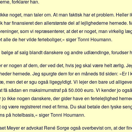
erne, forklarer han.
ikke noget, man taler om. At man faktisk har et problem. Heller 
 har finansieret den allerstørste del af lejlighederne hernede. M
oreninger, som vi repræsenterer, at det er noget, man virkelig læ
et alle de her vilde ferie­boliger,« siger Tonni Houmann.
n bølge af salg blandt danskere og andre udlændinge, forudser 
er er nogen af dem, der ved det, hvis jeg skal være helt ærlig. J
igheder hernede. Jeg spurgte dem for en måneds tid siden: »Er I 
 men det er sgu også ligegyldigt. Vi lejer den bare ud alligevel
at få sådan en maksimumstraf på 50.000 euro. Vi kender jo ogs
r jo ikke nogen danskere, der gider have en ferielejlighed herned
t og være registreret med et firma. Du skal betale den tyske seng
ens på hotelbasis,« siger Tonni Houmann.
et Meyer er advokat René Sorge også overbevist om, at der fin