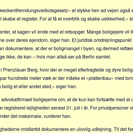
weckentfremdungsverbotsgesetz« et stykke hen ad vejen også et 
at skabe et register. For at få et overblik og skabe usikkerhed,« s
nter, at sagen vil ende med et retsopgør. Mange boligejere vil i
 over deres ejendom, siger han. Et juridisk omdrejnings­punkt 
kan dokumentere, at der er boligmangel i byen, og dermed retfær
 ikke, de kan – hvis man altså ser på Berlin samlet.
i Prenzlauer Berg, hvor der er meget eftertragtede og dyre bolige
t par hundrede meter væk er der måske et »plattenbau« med tom
n bolig et eller andet sted,« siger han.
r advokatfirmaet boligejerne om, at de kun kan fortsætte med at 
har registreret lejligheden senest 31. juli i år. For privatpersoner
under det maksimale, vurderer han.
hederne imidlertid dokumentere en ulovlig udlejning. Til det for