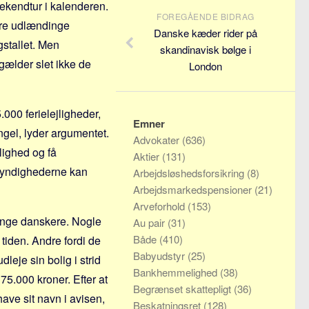
ekendtur i kalenderen.
FOREGÅENDE BIDRAG
dre udlændinge
Danske kæder rider på
gstallet. Men
skandinavisk bølge i
gælder slet ikke de
London
000 ferielejligheder,
Emner
ngel, lyder argumentet.
Advokater
(636)
jlighed og få
Aktier
(131)
 myndighederne kan
Arbejdsløshedsforsikring
(8)
Arbejdsmarkedspensioner
(21)
Arveforhold
(153)
ange danskere. Nogle
Au pair
(31)
Både
(410)
 tiden. Andre fordi de
Babyudstyr
(25)
dleje sin bolig i strid
Bankhemmelighed
(38)
5.000 kroner. Efter at
Begrænset skattepligt
(36)
ave sit navn i avisen,
Beskatningsret
(128)