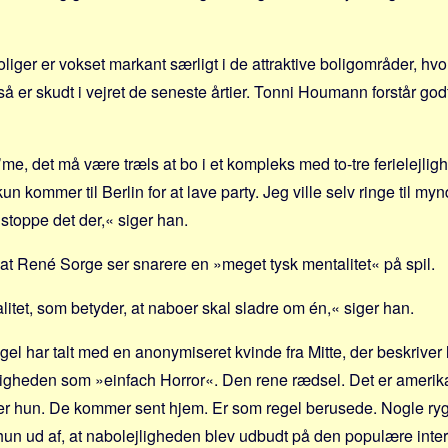
boliger er vokset markant særligt i de attraktive boligområder, hv
å er skudt i vejret de seneste årtier. Tonni Houmann forstår godt
e, det må være træls at bo i et kompleks med to-tre ferielejlighed
n kommer til Berlin for at lave party. Jeg ville selv ringe til my
 stoppe det der,« siger han.
t René Sorge ser snarere en »meget tysk mentalitet« på spil.
litet, som betyder, at naboer skal sladre om én,« siger han.
el har talt med en anonymiseret kvinde fra Mitte, der beskriver 
ejligheden som »einfach Horror«. Den rene rædsel. Det er ameri
rer hun. De kommer sent hjem. Er som regel berusede. Nogle ry
t hun ud af, at nabolejligheden blev udbudt på den populære inter