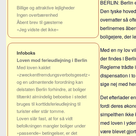
BERLIN: Berlin e
Billige og attraktive lejligheder
Den tyske hoveds
Ingen overbærenhed
overnatter så oft
Åbent brev til gæsterne
berlinernes åben
»Jeg vidste det ikke«
boligejere, der le
Med en ny lov vi
Infoboks
der findes i Ber
Loven mod ferieudlejning i Berlin
Reglerne trådte i 
Med loven kaldet
»zweckentfremdungsverbotsgesetz«
dispensation i t
og en udmøn­tende forordning kan
sige nej med hen
delstaten Berlin forhindre, at boliger
tiltænkt almindelig beboelse i stedet
Det efterlader 
bruges til korttidsferie­udlejning til
fordi deres økono
turister eller står tomme.
simpelthen ikke k
Loven slår fast, at for så vidt
med loven i yder
befolkningen mangler boliger under
være blevet gjor
»passende« betingelser, er det