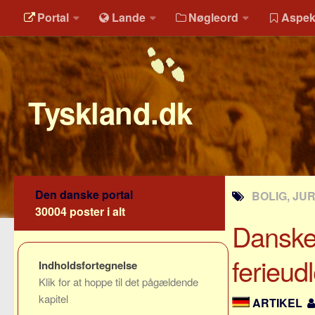
Portal
Lande
Nøgleord
Aspek
Tyskland.dk
Den danske portal
BOLIG, JU
30004 poster i alt
Danske
ferieud
Indholdsfortegnelse
Klik for at hoppe til det pågældende
kapitel
ARTIKEL