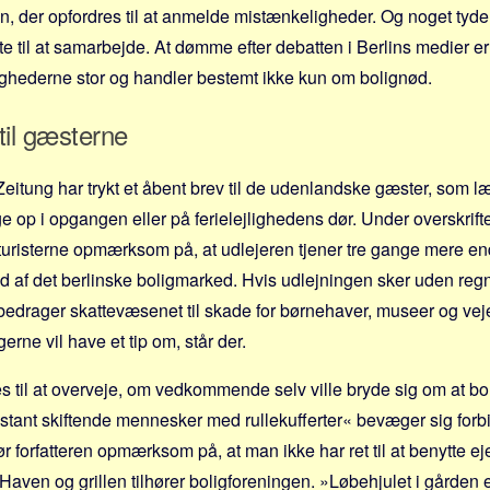
, der opfordres til at anmelde mistænkeligheder. Og noget tyde
te til at samarbejde. At dømme efter debatten i Berlins medier er 
ejlighederne stor og handler bestemt ikke kun om bolignød.
til gæsterne
eitung har trykt et åbent brev til de udenlandske gæster, som læs
 op i opgangen eller på ferielejlighedens dør. Under overskrif
uristerne opmærksom på, at udlejeren tjener tre gange mere en
d af det berlinske boligmarked. Hvis udlejningen sker uden re
n bedrager skattevæsenet til skade for børnehaver, museer og veje
rne vil have et tip om, står der.
es til at overveje, om vedkommende selv ville bryde sig om at bo
stant skiftende mennesker med rullekufferter« bevæger sig forbi
ør forfatteren opmærksom på, at man ikke har ret til at benytte
aven og grillen tilhører boligforeningen. »Løbehjulet i gården e