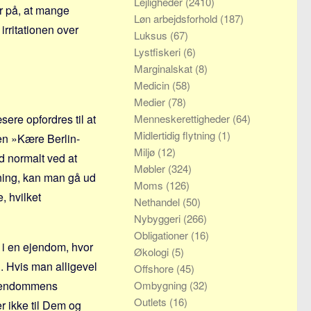
Lejligheder
(2410)
r på, at mange
Løn arbejdsforhold
(187)
irritationen over
Luksus
(67)
Lystfiskeri
(6)
Marginalskat
(8)
Medicin
(58)
Medier
(78)
ere opfordres til at
Menneskerettigheder
(64)
Midlertidig flytning
(1)
ten »Kære Berlin-
Miljø
(12)
d normalt ved at
Møbler
(324)
gning, kan man gå ud
Moms
(126)
, hvilket
Nethandel
(50)
Nybyggeri
(266)
Obligationer
(16)
 i en ejendom, hvor
Økologi
(5)
. Hvis man alligevel
Offshore
(45)
 ejendommens
Ombygning
(32)
Outlets
(16)
r ikke til Dem og