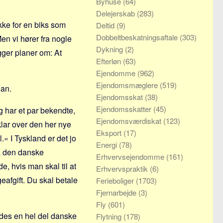
Byhuse
(64)
Delejerskab
(283)
ikke for en biks som
Deltid
(9)
Dobbeltbeskatningsaftale
(303)
en vi hører fra nogle
Dykning
(2)
gger planer om: At
Efterløn
(63)
Ejendomme
(962)
Ejendomsmæglere
(519)
han.
Ejendomsskat
(38)
Ejendomsskatter
(45)
eg har et par bekendte,
Ejendomsværdiskat
(123)
klar over den her nye
Eksport
(17)
.« I Tyskland er det jo
Energi
(78)
å den danske
Erhvervsejendomme
(161)
e, hvis man skal til at
Erhvervspraktik
(6)
eafgift. Du skal betale
Ferieboliger
(1703)
Fjernarbejde
(3)
Fly
(601)
des en hel del danske
Flytning
(178)