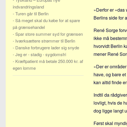
indvandringsland
»Derfor er »das 
-
Turen går til Berlin
Berlins side for 
-
Så meget skal du købe for at spare
på grænsehandel
René Sorge forve
-
Spar store summer syd for grænsen
ikke må bestemme
-
Iværksættere strømmer til Berlin
hvorvidt Berlin 
-
Danske forbrugere lader sig snyde
mener René Sorge
-
Jeg er - stadig - sygdomsfri
-
Kræftpatient må betale 250.000 kr. af
»Der er områder 
egen lomme
have, og bare e
kan altid finde e
Indtil da rådgive
lovligt, hvis de 
dog ligge langt 
Først skal myndig