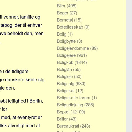
Biler
(498)
Bøger
(27)
l venner, familie og
Børnetøj
(15)
tebog, der til enhver
Bofællesskab
(9)
 have beholdt den, men
Bolig
(1)
Boligbytte
(3)
.
Boligejendomme
(89)
Boligejere
(961)
Boligkøb
(1844)
Boliglån
(55)
 i de tidligere
Boligleje
(50)
nge danskere købte sig
Boligsalg
(980)
gte den.
Boligskat
(12)
Boligskatte forum
(1)
t lejlighed i Berlin,
Boligudlejning
(286)
 for
Bopæl
(12109)
med, at eventyret er
Briller
(43)
tisk alvorligt med at
Bureaukrati
(248)