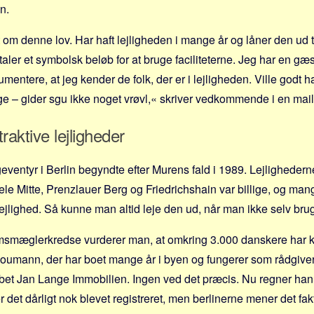
in.
 om denne lov. Har haft lejligheden i mange år og låner den ud ti
ler et symbolsk beløb for at bruge faciliteterne. Jeg har en gæs
umentere, at jeg kender de folk, der er i lejligheden. Ville godt
ge – gider sgu ikke noget vrøvl,« skriver vedkommende i en mail
traktive lejligheder
ventyr i Berlin begyndte efter Murens fald i 1989. Lejlighederne
ele Mitte, Prenz­lauer Berg og Friedrichshain var billige, og ma
elejlighed. Så kunne man altid leje den ud, når man ikke selv bru
msmæglerkredse vurderer man, at omkring 3.000 danskere har køb
Houmann, der har boet mange år i byen og fungerer som rådgiver
t Jan Lange Immobilien. Ingen ved det præcis. Nu regner han 
r det dårligt nok blevet registreret, men berlinerne mener det fak