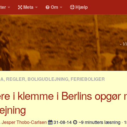
ter
Meta
Om
Hjælp
- V
RA, REGLER, BOLIGUDLEJNING, FERIEBOLIGER
re i klemme i Berlins opgør
lejning
Jesper Thobo-Carlsen
31-08-14
~9 minutters læsning · 