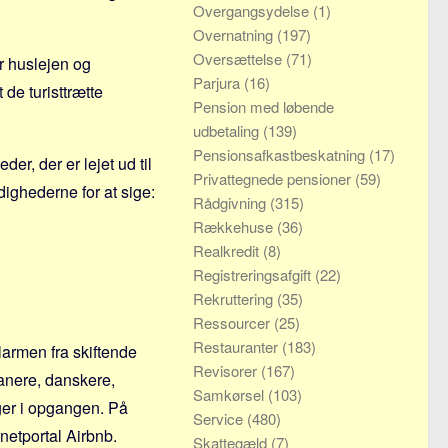
Overgangsydelse
(1)
Overnatning
(197)
Oversættelse
(71)
or huslejen og
Parjura
(16)
 de turisttrætte
Pension med løbende
udbetaling
(139)
Pensionsafkastbeskatning
(17)
er, der er lejet ud til
Privattegnede pensioner
(59)
ndighederne for at sige:
Rådgivning
(315)
Rækkehuse
(36)
Realkredit
(8)
Registreringsafgift
(22)
Rekruttering
(35)
Ressourcer
(25)
Restauranter
(183)
larmen fra skiftende
Revisorer
(167)
kanere, danskere,
Samkørsel
(103)
ger i opgangen. På
Service
(480)
netportal Airbnb.
Skattegæld
(7)