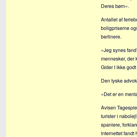
Deres børn«.
Antallet af ferie
boligpriserne ogs
berlinere.
»Jeg synes fand’m
mennesker, der ku
Gider I ikke godt
Den tyske advoka
»Det er en menta
Avisen Tagespieg
turister i nabol
spaniere, forkla
internettet fand