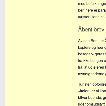
med befolkningen
berlinere er para
turister i feriel
Åbent brev 
Avisen Berliner Z
kopiere og hænge
besøger« gøres t
trække boligen u
fra, at udlejere
myndighederne ge
Turisten opfordr
»kolonner af kon
bliver boende, g
udenomsudstyr: H