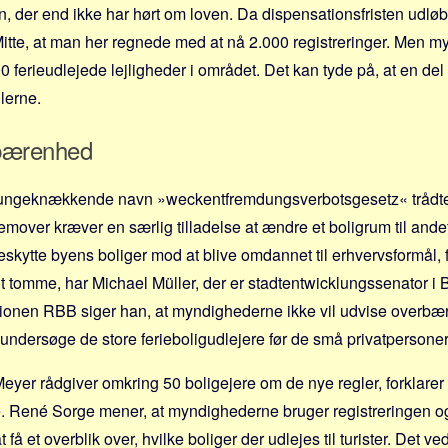
in, der end ikke har hørt om loven. Da dispensations­fristen udløb d
Mitte, at man her regnede med at nå 2.000 registreringer. Men 
00 ferieudlejede lejligheder i området. Det kan tyde på, at en del f
lerne.
bærenhed
ungeknækkende navn »weckentfremdungsverbotsgesetz« trådte i
 fremover kræver en særlig tilladelse at ændre et bolig­rum til and
eskytte byens boliger mod at blive omdannet til erhvervsformål, f
dt tomme, har Michael Müller, der er stadtent­wicklungssenator i Ber
tionen RBB siger han, at myndighederne ikke vil udvise overbæ
ndersøge de store ferieboligudlejere før de små privatpersoner
eyer rådgiver omkring 50 boligejere om de nye regler, forklarer
. René Sorge mener, at myndighederne bruger registreringen og
t få et overblik over, hvilke boliger der udlejes til turister. Det ve