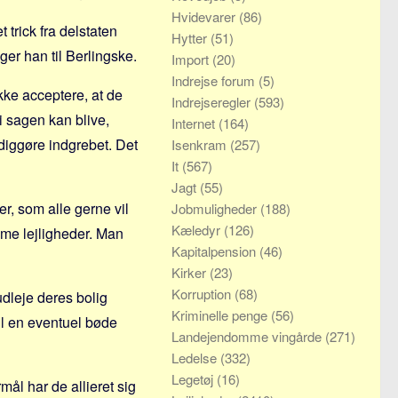
Hvidevarer
(86)
trick fra delstaten
Hytter
(51)
iger han til Berlingske.
Import
(20)
Indrejse forum
(5)
kke acceptere, at de
Indrejseregler
(593)
i sagen kan blive,
Internet
(164)
diggøre indgrebet. Det
Isenkram
(257)
It
(567)
Jagt
(55)
r, som alle gerne vil
Jobmuligheder
(188)
Kæledyr
(126)
me lejligheder. Man
Kapitalpension
(46)
Kirker
(23)
Korruption
(68)
udleje deres bolig
Kriminelle penge
(56)
 vil en eventuel bøde
Landejendomme vingårde
(271)
Ledelse
(332)
Legetøj
(16)
mål har de allieret sig