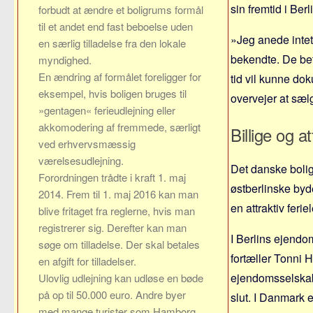
sin fremtid i Berl
forbudt at ændre et boligrums formål
til et andet end fast beboelse uden
»Jeg anede intet
en særlig tilladelse fra den lokale
bekendte. De beta
myndighed.
En ændring af formålet foreligger for
tid vil kunne dok
eksempel, hvis boligen bruges til
overvejer at sæl
»gentagen« ferieudlejning eller
akkomodering af fremmede, særligt
Billige og at
ved erhvervs­mæssig
værelsesudlejning.
Det danske bolige
Forordningen trådte i kraft 1. maj
østberlinske byd
2014. Frem til 1. maj 2016 kan man
en attraktiv feri
blive fritaget fra reglerne, hvis man
registrerer sig. Derefter kan man
I Berlins ejendo
søge om tilladelse. Der skal betales
fortæller Tonni 
en afgift for tilladelser.
ejendomsselskabe
Ulovlig udlejning kan udløse en bøde
på op til 50.000 euro. Andre byer
slut. I Danmark e
med mange turister som Hamborg,