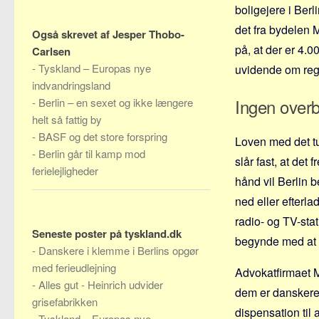
boligejere i Berl
det fra bydelen 
Også skrevet af Jesper Thobo-
på, at der er 4.0
Carlsen
-
Tyskland – Europas nye
uvidende om reg
indvandringsland
Ingen over
-
Berlin – en sexet og ikke længere
helt så fattig by
-
BASF og det store forspring
Loven med det t
-
Berlin går til kamp mod
slår fast, at det
ferielejligheder
hånd vil Berlin b
ned eller efterla
radio- og TV-sta
Seneste poster på tyskland.dk
begynde med at u
-
Danskere i klemme i Berlins opgør
med ferieudlejning
Advokatfirmaet M
-
Alles gut - Heinrich udvider
dem er danskere
grisefabrikken
dispensation til a
-
Tyskland – Europas nye