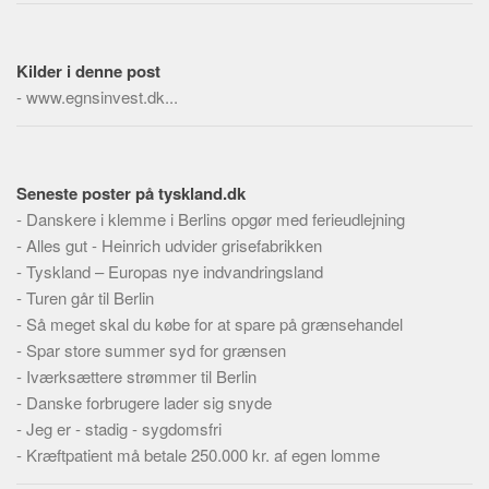
Skribenter
Personer
Kilder i denne post
Steder
-
www.egnsinvest.dk...
Kilder
Om
Seneste poster på tyskland.dk
Webstedet
-
Danskere i klemme i Berlins opgør med ferieudlejning
Forhistorien
-
Alles gut - Heinrich udvider grisefabrikken
Redigering
-
Tyskland – Europas nye indvandringsland
Tekstannoncer
-
Turen går til Berlin
-
Så meget skal du købe for at spare på grænsehandel
Bannere
-
Spar store summer syd for grænsen
Hjælp
-
Iværksættere strømmer til Berlin
-
Danske forbrugere lader sig snyde
-
Jeg er - stadig - sygdomsfri
-
Kræftpatient må betale 250.000 kr. af egen lomme