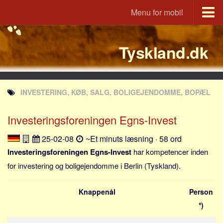
Menu for mobil
Portal
Tyskland.dk
Udvandrerne.dk
Utvandrerne.no
Utvandrarna.se
INVESTERING, KØB, SALG, BOLIGEJENDOMME, BOPÆL
Tyskland.dk
England.dk
Investeringsforeningen Egns-Invest
Rusland.dk
25-02-08
~Et minuts læsning · 58 ord
JLKM.dk
Investeringsforeningen Egns-Invest
har kompetencer inden
Lande
for investering og boligejendomme i Berlin (Tyskland).
Tyrkiet
Knappenål
Person
Spanien
*)
Frankrig