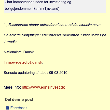
- har kompetencer inden for investering og
Sverige
boligejendomme i Berlin (Tyskland)
Norge
Thailand
* ) Fusionerede steder optræder oftest med det aktuelle navn.
Italien
Grækenland
De anførte tilknytninger stammer fra tilsammen 1 kilde fordelt på
USA
1 medie.
Alle
Nationalitet: Dansk.
Nøgleord
Firmawebsted på dansk
.
Bolig
Seneste opdatering af tabel: 09-08-2010
Job
Virksomhed
Mere info:
http://www.egnsinvest.dk
Investering
Pension og opsparing
Del denne post
Forbrug
Facebook