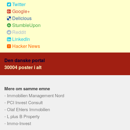
Social sikring og sundhed
Twitter
Transport
Google+
Delicious
Alle
StumbleUpon
Aspekter
Reddit
LinkedIn
Køb og salg
Hacker News
Økonomi
Jura og regler
Den danske portal
30004 poster i alt
Skatter og afgifter
Statistik
Praktisk
Mere om samme emne
Alle
-
Immobilien Management Nord
-
PCI Invest Consult
Meta
-
Olaf Ehlers Immobilien
Dokumenttyper
-
L plus B Property
-
Immo-Invest
Emner