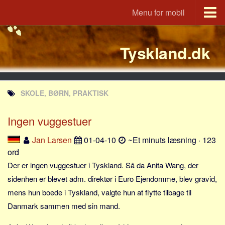
Menu for mobil
Portal
Tyskland.dk
Udvandrerne.dk
Utvandrerne.no
Utvandrarna.se
SKOLE, BØRN, PRAKTISK
Tyskland.dk
England.dk
Ingen vuggestuer
Rusland.dk
Jan Larsen
01-04-10
~Et minuts læsning · 123
JLKM.dk
ord
Lande
Der er ingen vuggestuer i Tyskland. Så da Anita Wang, der
sidenhen er blevet adm. direktør i Euro Ejendomme, blev gravid,
Tyrkiet
mens hun boede i Tyskland, valgte hun at flytte tilbage til
Spanien
Danmark sammen med sin mand.
Frankrig