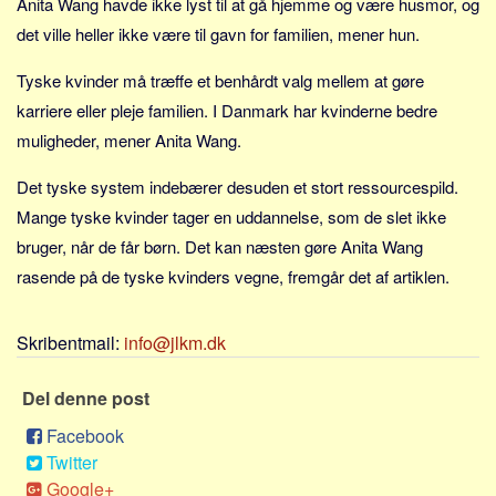
Anita Wang havde ikke lyst til at gå hjemme og være husmor, og
Sverige
det ville heller ikke være til gavn for familien, mener hun.
Norge
Thailand
Tyske kvinder må træffe et benhårdt valg mellem at gøre
karriere eller pleje familien. I Danmark har kvinderne bedre
Italien
muligheder, mener Anita Wang.
Grækenland
USA
Det tyske system indebærer desuden et stort ressourcespild.
Mange tyske kvinder tager en uddannelse, som de slet ikke
Alle
bruger, når de får børn. Det kan næsten gøre Anita Wang
Nøgleord
rasende på de tyske kvinders vegne, fremgår det af artiklen.
Bolig
Job
Skribentmail:
info@jlkm.dk
Virksomhed
Del denne post
Investering
Pension og opsparing
Facebook
Twitter
Forbrug
Google+