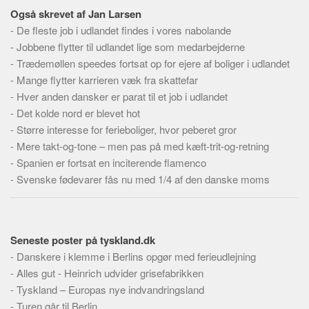
Skribenter
Også skrevet af Jan Larsen
Personer
-
De fleste job i udlandet findes i vores nabolande
-
Jobbene flytter til udlandet lige som medarbejderne
Steder
-
Trædemøllen speedes fortsat op for ejere af boliger i udlandet
Kilder
-
Mange flytter karrieren væk fra skattefar
Om
-
Hver anden dansker er parat til et job i udlandet
-
Det kolde nord er blevet hot
Webstedet
-
Større interesse for ferieboliger, hvor peberet gror
Forhistorien
-
Mere takt-og-tone – men pas på med kæft-trit-og-retning
-
Spanien er fortsat en inciterende flamenco
Redigering
-
Svenske fødevarer fås nu med 1/4 af den danske moms
Tekstannoncer
Bannere
Hjælp
Seneste poster på tyskland.dk
-
Danskere i klemme i Berlins opgør med ferieudlejning
-
Alles gut - Heinrich udvider grisefabrikken
-
Tyskland – Europas nye indvandringsland
-
Turen går til Berlin