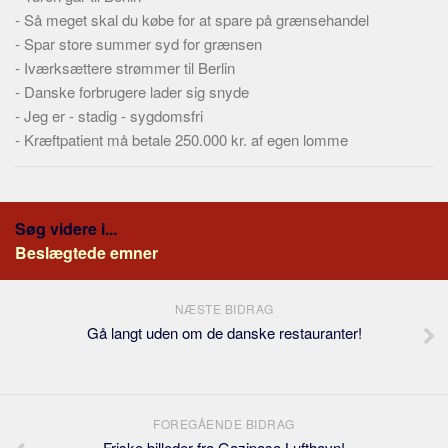
-
Så meget skal du købe for at spare på grænsehandel
-
Spar store summer syd for grænsen
-
Iværksættere strømmer til Berlin
-
Danske forbrugere lader sig snyde
-
Jeg er - stadig - sygdomsfri
-
Kræftpatient må betale 250.000 kr. af egen lomme
Søg videre i...
Beslægtede emner
NÆSTE BIDRAG
Gå langt uden om de danske restauranter!
FOREGÅENDE BIDRAG
Friske billeder fra Gazipasa Lufthavn!