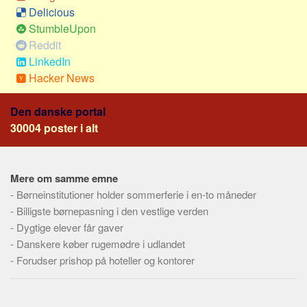
Social sikring og sundhed
Delicious
Transport
StumbleUpon
Reddit
Alle
LinkedIn
Aspekter
Hacker News
Køb og salg
Den danske portal
Økonomi
30004 poster i alt
Jura og regler
Skatter og afgifter
Mere om samme emne
Statistik
-
Børneinstitutioner holder sommerferie i en-to måneder
Praktisk
-
Billigste børnepasning i den vestlige verden
Alle
-
Dygtige elever får gaver
-
Danskere køber rugemødre i udlandet
Meta
-
Forudser prishop på hoteller og kontorer
Dokumenttyper
Emner