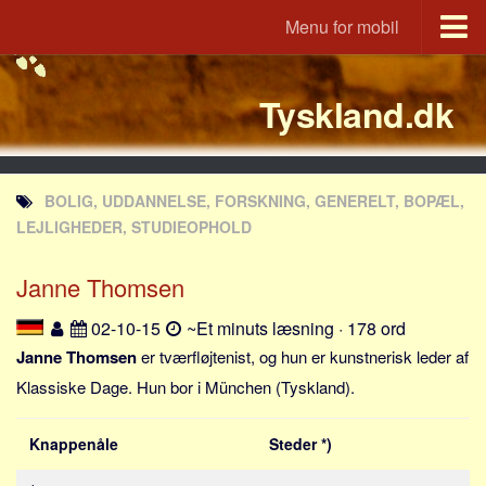
Menu for mobil
Portal
Tyskland.dk
Udvandrerne.dk
Utvandrerne.no
Utvandrarna.se
BOLIG, UDDANNELSE, FORSKNING, GENERELT, BOPÆL,
Tyskland.dk
LEJLIGHEDER, STUDIEOPHOLD
England.dk
Janne Thomsen
Rusland.dk
JLKM.dk
02-10-15
~Et minuts læsning · 178 ord
Lande
Janne Thomsen
er tværfløjtenist, og hun er kunstnerisk leder af
Klassiske Dage. Hun bor i München (Tyskland).
Tyrkiet
Spanien
Knappenåle
Steder *)
Frankrig