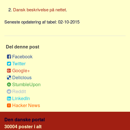
Skribenter
Dansk beskrivelse på nettet
.
Personer
Steder
Seneste opdatering af tabel: 02-10-2015
Kilder
Om
Del denne post
Webstedet
Facebook
Forhistorien
Twitter
Redigering
Google+
Delicious
Tekstannoncer
StumbleUpon
Bannere
Reddit
Hjælp
LinkedIn
Hacker News
Den danske portal
30004 poster i alt