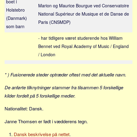
boet i
Social sikring og sundhed
Marion og Maurice Bourgue ved Conservatoire
Holstebro
Transport
National Supérieur de Musique et de Danse de
(Danmark)
Alle
Paris (CNSMDP)
som barn
Aspekter
- har tidligere været studerende hos William
Køb og salg
Bennet ved Royal Academy of Music / England
Økonomi
/ London
Jura og regler
Skatter og afgifter
* ) Fusionerede steder optræder oftest med det aktuelle navn.
Statistik
De anførte tilknytninger stammer fra tilsammen 5 forskellige
Praktisk
kilder fordelt på 5 forskellige medier.
Alle
Nationalitet: Dansk.
Meta
Janne Thomsen er født i vædderens tegn.
Dokumenttyper
Emner
Dansk beskrivelse på nettet
.