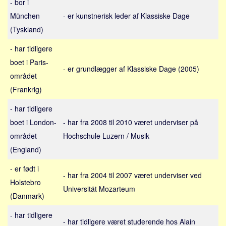
- bor i
Sverige
München
- er kunstnerisk leder af Klassiske Dage
Norge
(Tyskland)
Thailand
- har tidligere
Italien
boet i Paris-
Grækenland
- er grundlægger af Klassiske Dage (2005)
området
USA
(Frankrig)
Alle
- har tidligere
Nøgleord
boet i London-
- har fra 2008 til 2010 været underviser på
Bolig
området
Hochschule Luzern / Musik
(England)
Job
Virksomhed
- er født i
- har fra 2004 til 2007 været underviser ved
Investering
Holstebro
Universität Mozarteum
(Danmark)
Pension og opsparing
Forbrug
- har tidligere
- har tidligere været studerende hos Alain