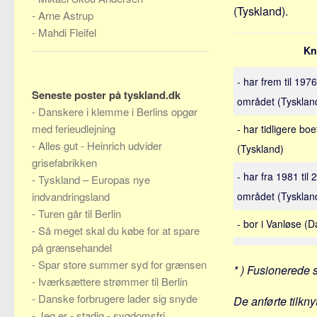
(Tyskland).
-
Arne Astrup
-
Mahdi Fleifel
Kn
- har frem til 19
Seneste poster på tyskland.dk
området (Tysklan
-
Danskere i klemme i Berlins opgør
med ferieudlejning
- har tidligere b
-
Alles gut - Heinrich udvider
(Tyskland)
grisefabrikken
- har fra 1981 til 
-
Tyskland – Europas nye
indvandringsland
området (Tysklan
-
Turen går til Berlin
- bor i Vanløse (
-
Så meget skal du købe for at spare
på grænsehandel
-
Spar store summer syd for grænsen
* ) Fusionerede 
-
Iværksættere strømmer til Berlin
-
Danske forbrugere lader sig snyde
De anførte tilkny
-
Jeg er - stadig - sygdomsfri