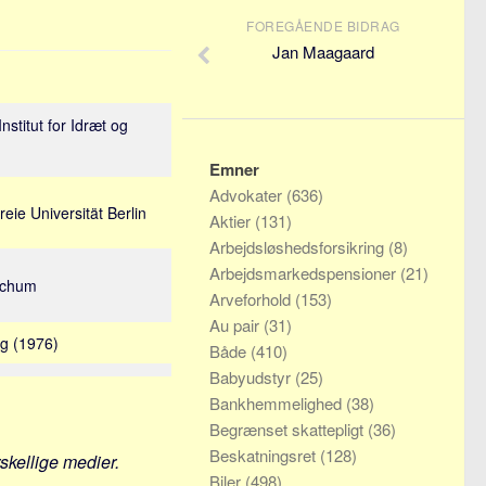
FOREGÅENDE BIDRAG
Jan Maagaard
nstitut for Idræt og
Emner
Advokater
(636)
reie Universität Berlin
Aktier
(131)
Arbejdsløshedsforsikring
(8)
Arbejdsmarkedspensioner
(21)
Bochum
Arveforhold
(153)
Au pair
(31)
rg (1976)
Både
(410)
Babyudstyr
(25)
Bankhemmelighed
(38)
Begrænset skattepligt
(36)
Beskatningsret
(128)
rskellige medier.
Biler
(498)