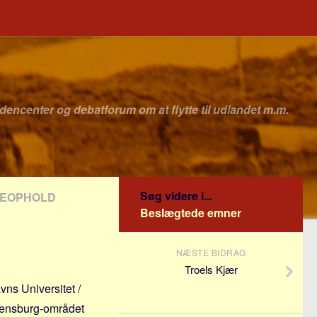
idencenter og debatforum om at flytte til udlandet m.m.
Søg videre i...
DIEOPHOLD
Beslægtede emner
NÆSTE BIDRAG
Troels Kjær
vns Universitet /
egensburg-området