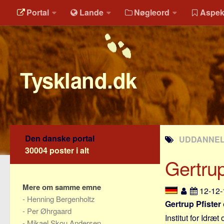
Portal
Lande
Nøgleord
Aspek
Tyskland.dk
Den danske portal
UDDANNELS
30004 poster i alt
Gertrup
Mere om samme emne
12-12
-
Henning Bergenholtz
Gertrup Pfister
-
Per Øhrgaard
Institut for Idr
-
Mikael Skou Andersen