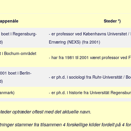
appenåle
Steder *)
76 boet i Regensburg-
- er professor ved Københavns Universitet / I
d)
Ernæring (NEXS) (fra 2001)
oet i Bochum-området
- har fra 1981 til 2001 været professor ved F
2001 boet i Berlin-
- er ph.d. i sociologi fra Ruhr-Universität / 
d)
Danmark)
- er ph.d. i historie fra Universität Regensbu
steder optræder oftest med det aktuelle navn.
tninger stammer fra tilsammen 4 forskellige kilder fordelt på 4 fo