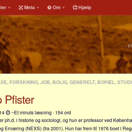
ter
Meta
Om
Hjælp
- V
E, FORSKNING, JOB, BOLIG, GENERELT, BOPÆL, STU
 Pfister
-14
~Et minuts læsning · 154 ord
er ph.d. i historie og sociologi, og hun er professor ved Københa
æt og Ernæring (NEXS) (fra 2001). Hun har frem til 1976 boet i R