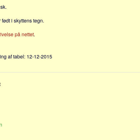
nsk.
 født i skyttens tegn.
velse på nettet
.
ng af tabel: 12-12-2015
t
n