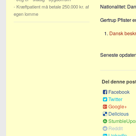
Nationalitet: Da
-
Kræftpatient må betale 250.000 kr. af
egen lomme
Gertrup Pfister er
Dansk beskri
Seneste opdateri
Del denne pos
Facebook
Twitter
Google+
Delicious
StumbleUpo
Reddit
LinkedIn