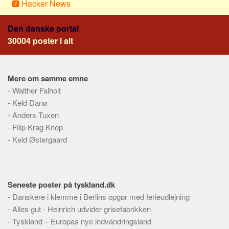
Hacker News
Den danske portal
30004 poster i alt
Mere om samme emne
-
Walther Falholt
-
Keld Danø
-
Anders Tuxen
-
Filip Krag Knop
-
Keld Østergaard
Seneste poster på tyskland.dk
-
Danskere i klemme i Berlins opgør med ferieudlejning
-
Alles gut - Heinrich udvider grisefabrikken
-
Tyskland – Europas nye indvandringsland