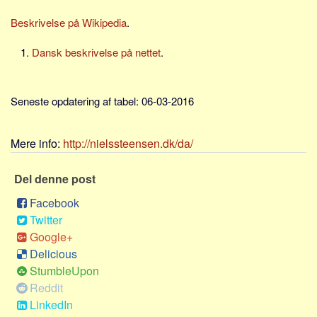
Skribenter
Beskrivelse på Wikipedia
.
Personer
Steder
Dansk beskrivelse på nettet
.
Kilder
Om
Seneste opdatering af tabel: 06-03-2016
Webstedet
Mere info:
http://nielssteensen.dk/da/
Forhistorien
Redigering
Del denne post
Tekstannoncer
Facebook
Bannere
Twitter
Google+
Hjælp
Delicious
StumbleUpon
Reddit
LinkedIn