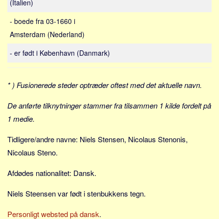
(Italien)
Social sikring og sundhed
Transport
- boede fra 03-1660 i
Alle
Amsterdam (Nederland)
Aspekter
- er født i København (Danmark)
Køb og salg
Økonomi
* ) Fusionerede steder optræder oftest med det aktuelle navn.
Jura og regler
De anførte tilknytninger stammer fra tilsammen 1 kilde fordelt på
Skatter og afgifter
1 medie.
Statistik
Tidligere/andre navne: Niels Stensen, Nicolaus Stenonis,
Praktisk
Nicolaus Steno.
Alle
Afdødes nationalitet: Dansk.
Meta
Niels Steensen var født i stenbukkens tegn.
Dokumenttyper
Emner
Personligt websted på dansk
.