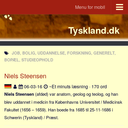
Menu for mobil
Portal
Tyskland.dk
Udvandrerne.dk
Utvandrerne.no
Utvandrarna.se
JOB, BOLIG, UDDANNELSE, FORSKNING, GENERELT,
Tyskland.dk
BOPÆL, STUDIEOPHOLD
England.dk
Niels Steensen
Rusland.dk
JLKM.dk
06-03-16
~Et minuts læsning · 170 ord
Lande
Niels Steensen
(afdød) var anatom, geolog og teolog, og han
blev uddannet i medicin fra Københavns Universitet / Medicinsk
Tyrkiet
Fakultet (1656 – 1659). Han boede fra 1685 til 25-11-1686 i
Spanien
Schwerin (Tyskland) / Præst.
Frankrig