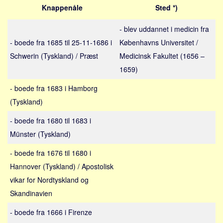
Sverige
Knappenåle
Sted *)
Norge
- blev uddannet i medicin fra
Thailand
- boede fra 1685 til 25-11-1686 i
Københavns Universitet /
Italien
Schwerin (Tyskland) / Præst
Medicinsk Fakultet (1656 –
Grækenland
1659)
USA
- boede fra 1683 i Hamborg
Alle
(Tyskland)
Nøgleord
- boede fra 1680 til 1683 i
Bolig
Münster (Tyskland)
Job
- boede fra 1676 til 1680 i
Virksomhed
Hannover (Tyskland) / Apostolisk
Investering
vikar for Nordtyskland og
Skandinavien
Pension og opsparing
Forbrug
- boede fra 1666 i Firenze