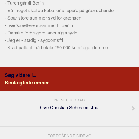
-
Turen går til Berlin
-
Så meget skal du købe for at spare på grænsehandel
-
Spar store summer syd for grænsen
-
Iværksættere strømmer til Berlin
-
Danske forbrugere lader sig snyde
-
Jeg er - stadig - sygdomsfri
-
Kræftpatient må betale 250.000 kr. af egen lomme
Søg videre i...
Beslægtede emner
NÆSTE BIDRAG
Ove Christian Sehestedt Juul
FOREGÅENDE BIDRAG