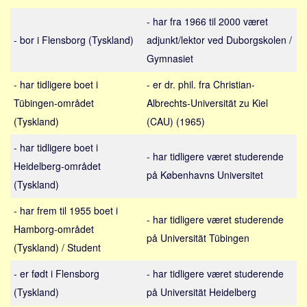
Sverige
- har fra 1966 til 2000 været
Norge
- bor i Flensborg (Tyskland)
adjunkt/lektor ved Duborgskolen /
Thailand
Gymnasiet
Italien
- har tidligere boet i
- er dr. phil. fra Christian-
Grækenland
Tübingen-området
Albrechts-Universität zu Kiel
USA
(Tyskland)
(CAU) (1965)
Alle
- har tidligere boet i
- har tidligere været studerende
Nøgleord
Heidelberg-området
på Københavns Universitet
Bolig
(Tyskland)
Job
- har frem til 1955 boet i
- har tidligere været studerende
Virksomhed
Hamborg-området
på Universität Tübingen
Investering
(Tyskland) / Student
Pension og opsparing
- er født i Flensborg
- har tidligere været studerende
Forbrug
(Tyskland)
på Universität Heidelberg