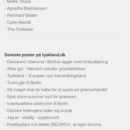
-
Mette Thunø
-
Agnethe Melchiorsen
-
Reinhard Stelter
-
Carlo Merolli
-
Tine Frellesen
Seneste poster på tyskland.dk
-
Danskere i klemme i Berlins opgør med ferieudlejning
-
Alles gut - Heinrich udvider grisefabrikken
-
Tyskland – Europas nye indvandringsland
-
Turen går til Berlin
-
Så meget skal du købe for at spare på grænsehandel
-
Spar store summer syd for grænsen
-
Iværksættere strømmer til Berlin
-
Danske forbrugere lader sig snyde
-
Jeg er - stadig - sygdomsfri
-
Kræftpatient må betale 250.000 kr. af egen lomme