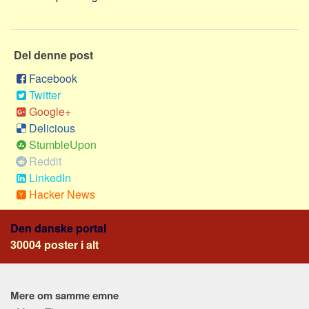
Skribenter
Personer
Steder
Del denne post
Kilder
Facebook
Twitter
Om
Google+
Webstedet
Delicious
Forhistorien
StumbleUpon
Reddit
Redigering
LinkedIn
Tekstannoncer
Hacker News
Bannere
Den danske portal
Hjælp
30004 poster i alt
Mere om samme emne