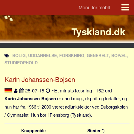
Menu for mobil
Portal
Tyskland.dk
Udvandrerne.dk
Utvandrerne.no
Utvandrarna.se
BOLIG, UDDANNELSE, FORSKNING, GENERELT, BOPÆL,
Tyskland.dk
STUDIEOPHOLD
England.dk
Karin Johanssen-Bojsen
Rusland.dk
JLKM.dk
25-07-15
~Et minuts læsning · 162 ord
Lande
Karin Johanssen-Bojsen
er cand.mag., dr.phil. og forfatter, og
hun har fra 1966 til 2000 været adjunkt/lektor ved Duborgskolen
Tyrkiet
/ Gymnasiet. Hun bor i Flensborg (Tyskland).
Spanien
Frankrig
Knappenåle
Steder *)