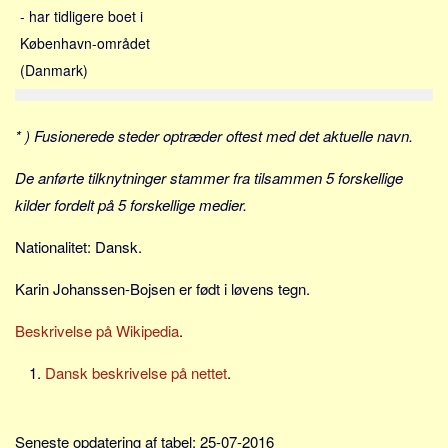
Social sikring og sundhed
- har tidligere boet i
Transport
København-området
Alle
(Danmark)
Aspekter
* ) Fusionerede steder optræder oftest med det aktuelle navn.
Køb og salg
Økonomi
De anførte tilknytninger stammer fra tilsammen 5 forskellige
Jura og regler
kilder fordelt på 5 forskellige medier.
Skatter og afgifter
Nationalitet: Dansk.
Statistik
Karin Johanssen-Bojsen er født i løvens tegn.
Praktisk
Alle
Beskrivelse på Wikipedia
.
Meta
Dansk beskrivelse på nettet
.
Dokumenttyper
Emner
Seneste opdatering af tabel: 25-07-2016