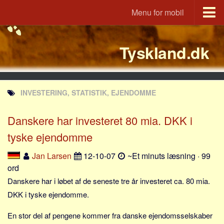
Menu for mobil
Portal
Tyskland.dk
Udvandrerne.dk
Utvandrerne.no
Utvandrarna.se
INVESTERING, STATISTIK, EJENDOMME
Tyskland.dk
England.dk
Danskere har investeret 80 mia. DKK i
Rusland.dk
tyske ejendomme
JLKM.dk
Jan Larsen
12-10-07
~Et minuts læsning · 99
Lande
ord
Danskere har i løbet af de seneste tre år investeret ca. 80 mia.
Tyrkiet
DKK i tyske ejendomme.
Spanien
Frankrig
En stor del af pengene kommer fra danske ejendomsselskaber