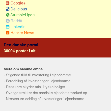
Social sikring og sundhed
Google+
Delicious
Transport
StumbleUpon
Alle
Reddit
Aspekter
LinkedIn
Hacker News
Køb og salg
Økonomi
Den danske portal
Jura og regler
30004 poster i alt
Skatter og afgifter
Statistik
Mere om samme emne
Praktisk
-
Stigende tillid til investering i ejendomme
-
Alle
Fordobling af investeringer i ejendomme
-
Danskere skyder mio. i tyske boliger
Meta
-
Sverige trækker det nordiske ejendomsmarked op
-
Dokumenttyper
Næsten tre-dobling af investeringer i ejendomme
Emner