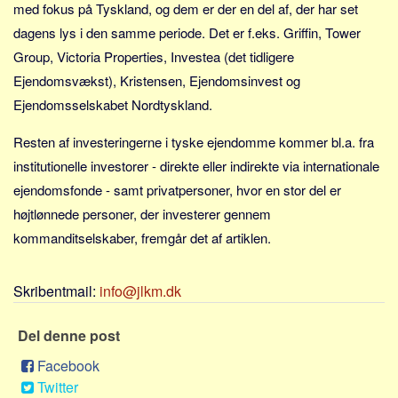
med fokus på Tyskland, og dem er der en del af, der har set
Sverige
dagens lys i den samme periode. Det er f.eks. Griffin, Tower
Norge
Group, Victoria Properties, Investea (det tidligere
Thailand
Ejendomsvækst), Kristensen, Ejendomsinvest og
Italien
Ejendomsselskabet Nordtyskland.
Grækenland
Resten af investeringerne i tyske ejendomme kommer bl.a. fra
USA
institutionelle investorer - direkte eller indirekte via internationale
Alle
ejendomsfonde - samt privatpersoner, hvor en stor del er
Nøgleord
højtlønnede personer, der investerer gennem
kommanditselskaber, fremgår det af artiklen.
Bolig
Job
Skribentmail:
info@jlkm.dk
Virksomhed
Investering
Del denne post
Pension og opsparing
Facebook
Forbrug
Twitter