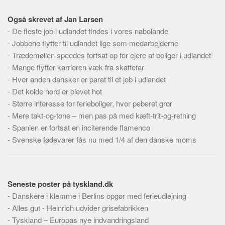
Skribenter
Også skrevet af Jan Larsen
Personer
-
De fleste job i udlandet findes i vores nabolande
Steder
-
Jobbene flytter til udlandet lige som medarbejderne
Kilder
-
Trædemøllen speedes fortsat op for ejere af boliger i udlandet
-
Mange flytter karrieren væk fra skattefar
Om
-
Hver anden dansker er parat til et job i udlandet
Webstedet
-
Det kolde nord er blevet hot
-
Større interesse for ferieboliger, hvor peberet gror
Forhistorien
-
Mere takt-og-tone – men pas på med kæft-trit-og-retning
Redigering
-
Spanien er fortsat en inciterende flamenco
Tekstannoncer
-
Svenske fødevarer fås nu med 1/4 af den danske moms
Bannere
Hjælp
Seneste poster på tyskland.dk
-
Danskere i klemme i Berlins opgør med ferieudlejning
-
Alles gut - Heinrich udvider grisefabrikken
-
Tyskland – Europas nye indvandringsland